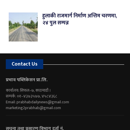
हुलाकी राजमार्ग निर्माण अन्तिम चरणमा,
२४ पुल सम्पन्न
Contact Us
प्रभाव पब्लिकेसन प्रा.लि.
कार्यालय: सिफल–७, काठमाडौं ।
सम्पर्क: ०१–४३७३५७७, ४५८४३६८
Email:
prabhabdailynews@gmail.com
marketing2prabhab@gmail.com
सूचना तथा प्रसारण विभाग दर्ता नं.