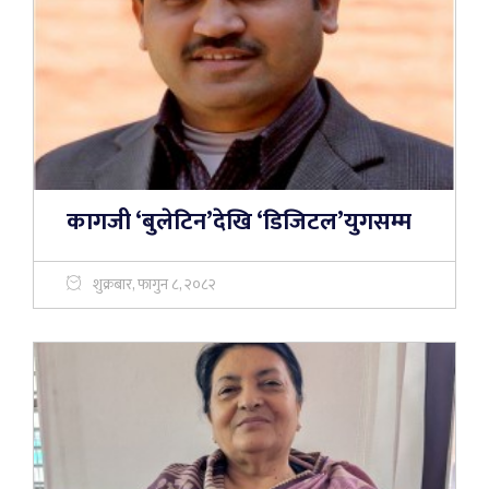
कागजी ‘बुलेटिन’देखि ‘डिजिटल’युगसम्म
शुक्रबार, फागुन ८, २०८२