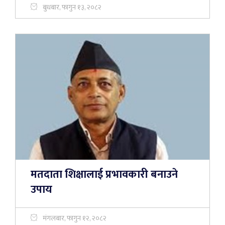
बुधबार, फागुन १३, २०८२
मतदाता शिक्षालाई प्रभावकारी बनाउने
उपाय
मंगलबार, फागुन १२, २०८२