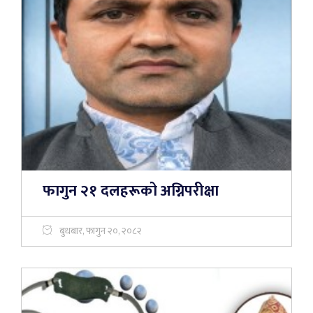
फागुन २१ दलहरूको अग्निपरीक्षा
बुधबार, फागुन २०, २०८२