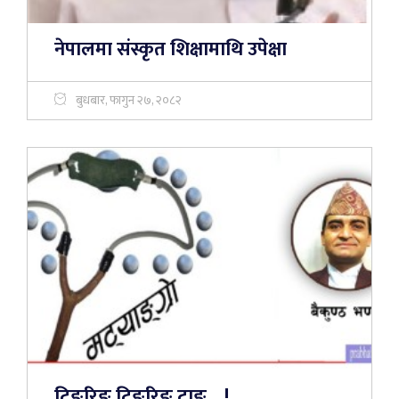
नेपालमा संस्कृत शिक्षामाथि उपेक्षा
बुधबार, फागुन २७, २०८२
टिङरिङ टिङरिङ ट्वाङ... !