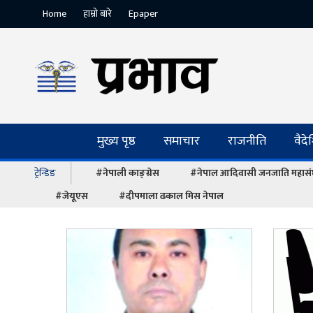
Home
हाम्रो बारे
Epaper
मुख्य पृष्ठ
समाचार
राजनीति
वैद
ट्रेन्डिङ
#नेपाली काङ्ग्रेस
#नेपाल आदिवासी जनजाति महास
#जेयूएस
#दीपमाला ढकाल मिस नेपाल