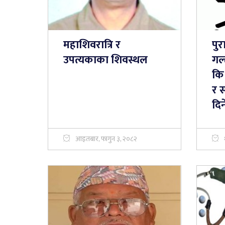
महाशिवरात्रि र
पुर
उपत्यकाका शिवस्थल
गल्
कि 
र 
दि
आइतबार, फागुन ३, २०८२