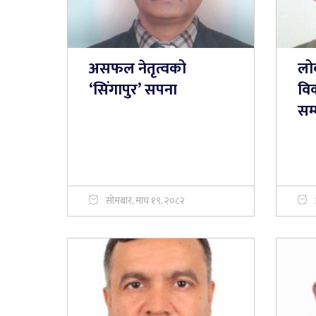
असफल नेतृत्वको
लोक
‘सिंगापुर’ सपना
वि
सम
सोमबार, माघ १९, २०८२