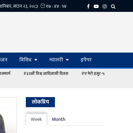
्‍जन
विविध
ग्यालरी
इपेपर
ाजमार्ग
#३२औं विश्व आदिवासी दिवस
#ए मेरो हजुर-५
लोकप्रिय
Week
Month