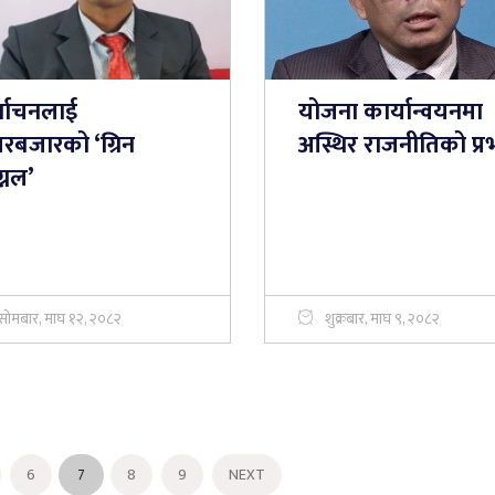
र्वाचनलाई
योजना कार्यान्वयनमा
रबजारको ‘ग्रिन
अस्थिर राजनीतिको प्र
्नल’
सोमबार, माघ १२, २०८२
शुक्रबार, माघ ९, २०८२
6
7
8
9
NEXT