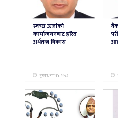
स्वच्छ ऊर्जाको
वै
कार्यान्वयनबाट हरित
परी
अर्थतन्त्र विकास
आत
बुधबार, माघ १४, २०८२