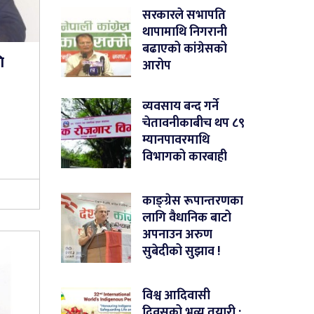
सरकारले सभापति
थापामाथि निगरानी
बढाएको कांग्रेसको
ि
आरोप
व्यवसाय बन्द गर्ने
चेतावनीकाबीच थप ८९
म्यानपावरमाथि
विभागको कारबाही
काङ्ग्रेस रूपान्तरणका
लागि वैधानिक बाटो
अपनाउन अरुण
सुबेदीको सुझाव !
विश्व आदिवासी
दिवसको भव्य तयारी :