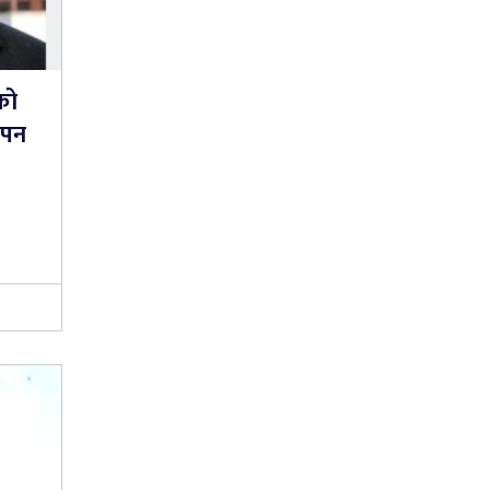
को
ापन