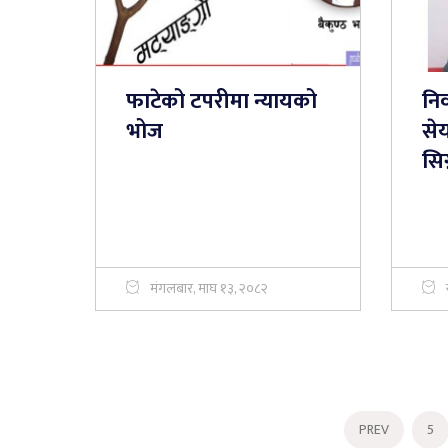
फाटेको टपरीमा न्यायको
नि
भोज
सेय
सिग
मंगलबार, माघ १३, २०८२
PREV
5