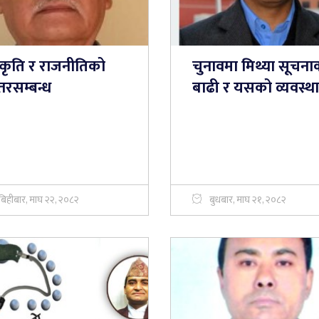
्कृति र राजनीतिको
चुनावमा मिथ्या सूचना
तरसम्बन्ध
बाढी र यसको व्यवस्थ
बिहीबार, माघ २२, २०८२
बुधबार, माघ २१, २०८२