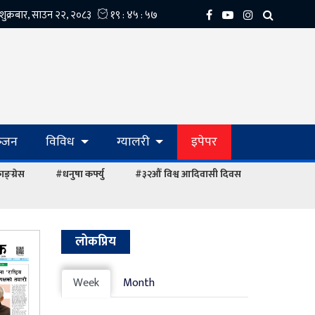
्‍जन
विविध
ग्यालरी
इपेपर
ङ्ग्रेस
#धनुषा कर्फ्यु
#३२औं विश्व आदिवासी दिवस
लोकप्रिय
Week
Month