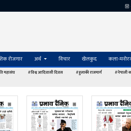
ेशिक रोजगार
अर्थ
विचार
खेलकुद
कला-मनोरञ
ि महासंघ
#विश्व आदिवासी दिवस
#हुलाकी राजमार्ग
#नेपाली का