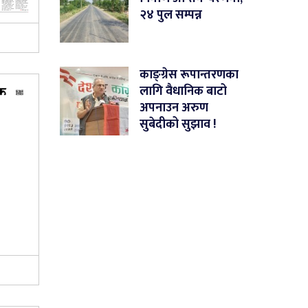
२४ पुल सम्पन्न
काङ्ग्रेस रूपान्तरणका
लागि वैधानिक बाटो
अपनाउन अरुण
सुबेदीको सुझाव !