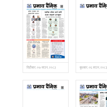
विहीबार, ०७ साउन, २०८३
बुधबार, ०६ साउन, २०८