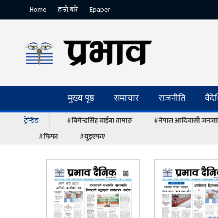
Home
हाम्रो बारे
Epaper
मुख्य पृष्ठ
समाचार
राजनीति
वैद
ट्रेन्डिङ
#बिगेन्द्रसिंह वाईबा तामाङ
#नेपाल आदिवासी जनजात
#फिफा
#युइएफए