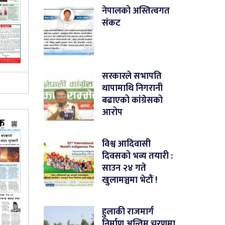
नेपालको अस्तित्वगत
संकट
सरकारले सभापति
थापामाथि निगरानी
बढाएको कांग्रेसको
आरोप
विश्व आदिवासी
दिवसको भव्य तयारी :
साउन २४ गते
खुलामञ्चमा भेटौं !
हुलाकी राजमार्ग
निर्माण अन्तिम चरणमा,