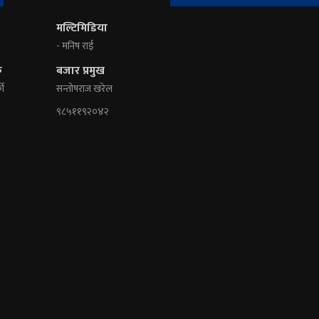
मल्टिमिडिया
- मनिष राई
क
बजार प्रमुख
की
सन्तोषराज खरेल
९८५११९२०४२