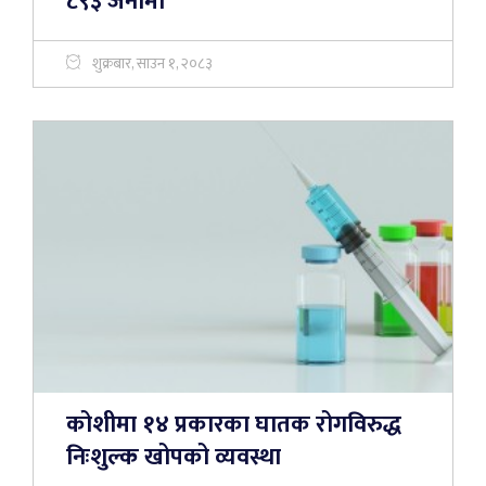
८९३ जनामा
शुक्रबार, साउन १, २०८३
कोशीमा १४ प्रकारका घातक रोगविरुद्ध
निःशुल्क खोपको व्यवस्था