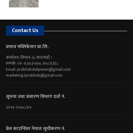
Contact Us
प्रभाव पब्लिकेसन प्रा.लि.
कार्यालय: सिफल–७, काठमाडौं ।
सम्पर्क: ०१–४३७३५७७, ४५८४३६८
Email:
prabhabdailynews@gmail.com
marketing2prabhab@gmail.com
सूचना तथा प्रसारण विभाग दर्ता नं.
३२५१-२०७८/७९
प्रेस काउन्सिल नेपाल सूचीकरण नं.