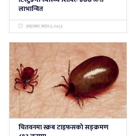
लाभान्वित
आइतबार, साउन ३, २०८३
चितवनमा स्क्रब टाइफसकाे सङ्क्रमण