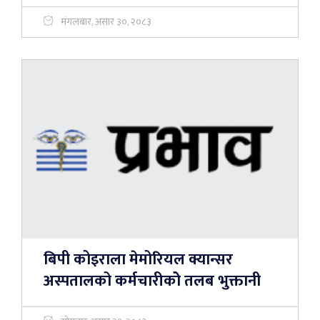
मंगलबार, असार ३०, २०८३
बिपी कोइराला मेमोरियल क्यान्सर
अस्पतालको कर्मचारीकोे तलब भुक्तानी