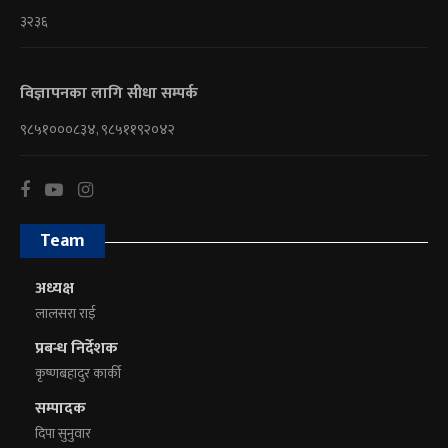
३२३६
विज्ञापनका लागि सीधा सम्पर्क
९८५१०००८३४, ९८५११९२०४२
Team
अध्यक्ष
लालसरा राई
प्रबन्ध निर्देशक
कृष्णबहादुर कार्की
सम्पादक
दिपा सुनुवार