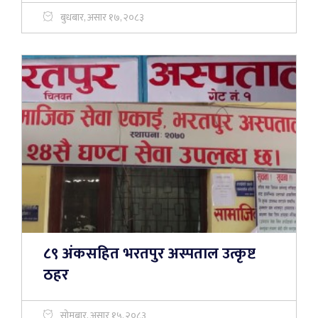
बुधबार, असार १७, २०८३
८९ अंकसहित भरतपुर अस्पताल उत्कृष्ट
ठहर
सोमबार, असार १५, २०८३