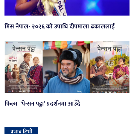
मिस नेपाल- २०२६ को उपाधि दीपमाला ढकाललाई
फिल्म ‘पेन्सन पट्टा’ प्रदर्शनमा आउँदै
प्रभाव टिभी