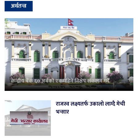
अर्थतन्त्र
केन्द्रीय बैंक ६० अर्बको एकमहिने निक्षेप संकलन गर्दै
राजस्व लक्ष्यतर्फ उकालो लाग्दै मेची
भन्सार