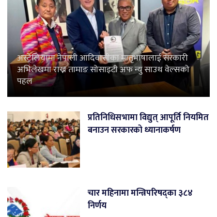
अस्ट्रेलियामा नेपाली आदिवासीका मातृभाषालाई सरकारी
अभिलेखमा राख्न तामाङ सोसाइटी अफ न्यु साउथ वेल्सको
पहल
प्रतिनिधिसभामा विद्युत् आपूर्ति नियमित
बनाउन सरकारको ध्यानाकर्षण
चार महिनामा मन्त्रिपरिषद्का ३८४
निर्णय