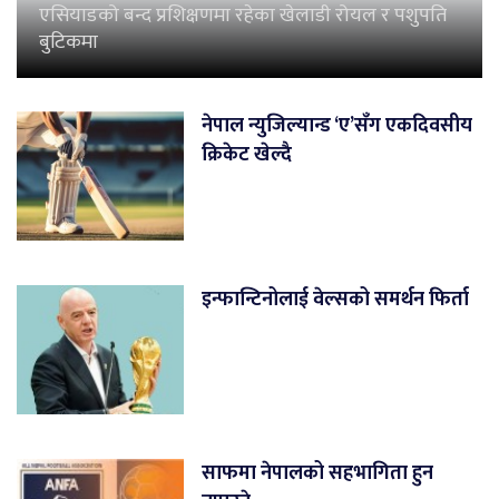
एसियाडको बन्द प्रशिक्षणमा रहेका खेलाडी रोयल र पशुपति
बुटिकमा
नेपाल न्युजिल्यान्ड ‘ए’सँग एकदिवसीय
क्रिकेट खेल्दै
इन्फान्टिनोलाई वेल्सको समर्थन फिर्ता
साफमा नेपालको सहभागिता हुन