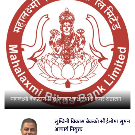
महालक्ष्मी बैंकद्धारा शिशु स्याहार कक्ष तथा डे केयर सञ्चालन
लुम्बिनी विकास बैंककाे सीईओमा सुमन
आचार्य नियुक्त