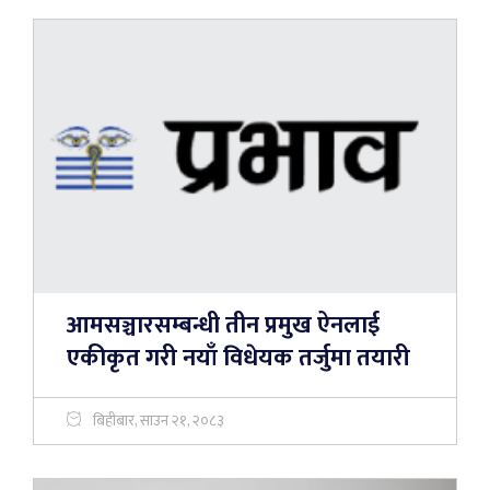
आमसञ्चारसम्बन्धी तीन प्रमुख ऐनलाई
एकीकृत गरी नयाँ विधेयक तर्जुमा तयारी
बिहीबार, साउन २१, २०८३