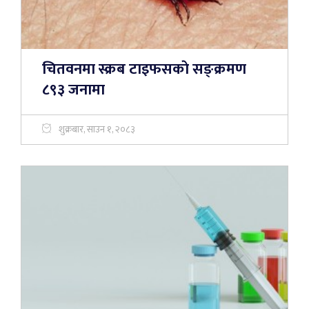
चितवनमा स्क्रब टाइफसकाे सङ्क्रमण
८९३ जनामा
शुक्रबार, साउन १, २०८३