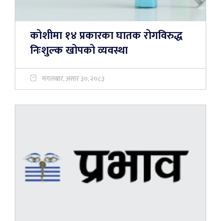
कोशीमा १४ प्रकारका घातक रोगविरुद्ध
निःशुल्क खोपको व्यवस्था
मंगलबार, असार ३०, २०८३