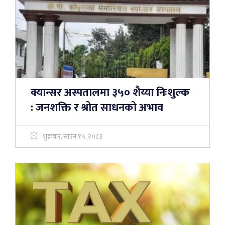
क्यान्सर अस्पतालमा ३५० शैय्या निःशुल्क
: जनशक्ति र श्रोत साधनको अभाव
शुक्रबार, साउन १५, २०८३