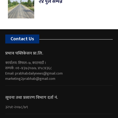
२४ पुल सम्पन्न
Contact Us
प्रभाव पब्लिकेसन प्रा.लि.
कार्यालय: सिफल–७, काठमाडौं ।
सम्पर्क: ०१–४३७३५७७, ४५८४३६८
Email:
prabhabdailynews@gmail.com
marketing2prabhab@gmail.com
सूचना तथा प्रसारण विभाग दर्ता नं.
३२५१-२०७८/७९