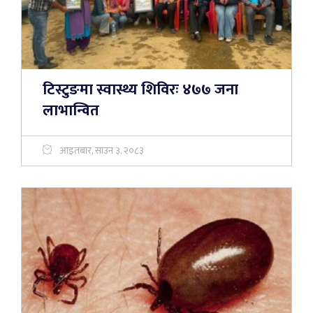
टिस्टुङमा स्वास्थ्य शिविरः ४७७ जना
लाभान्वित
आइतबार, साउन ३, २०८३