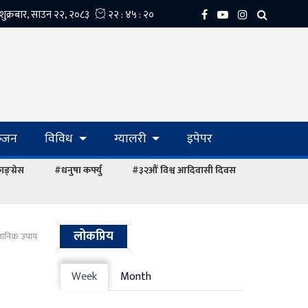
्‍जन
विविध
ग्यालरी
इपेपर
ङ्ग्रेस
#धनुषा कर्फ्यु
#३२औं विश्व आदिवासी दिवस
लोकप्रिय
ज्ञानिक उपाय
Week
Month