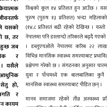
ियात्मक
विश्वको कूल १४ प्रतिशत हुन आउँछ । य
जीवनतर्फ
पुरुष (पुरुष १३ प्रतिशत) भन्दा महिलाको
नले यसको
(१४.८ प्रतिशतं बढी रहेको देखिन्छ । यस्तो
को छ, तर
नेपालमा पनि डरलाग्दो तरिकाले बढ्दै गएको 
 हुन्छ जब
। डब्लुएचओले नेपालमा करिब २२ लाख व
वेक र
विभिन्न मानसिक स्वास्थ्य समस्याबाट प्रभाव
 । यसैले
प्रक्षेपण गरेको छ । संगठनका अनुसार चारम
र आधुनिक
युवा र पाँचमध्ये एक बालबालिका कुनै 
ेतु हो,
मानसिक स्वास्थ्य समस्याबाट पीडित छन् ।
्रगति र
मानव समाजमा रहेको तीव्र अस्वस्थ्य प्रतिस
ुलन कायम