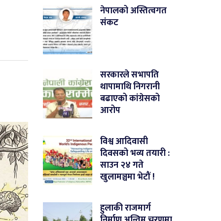
नेपालको अस्तित्वगत
संकट
सरकारले सभापति
थापामाथि निगरानी
बढाएको कांग्रेसको
आरोप
विश्व आदिवासी
दिवसको भव्य तयारी :
साउन २४ गते
खुलामञ्चमा भेटौं !
हुलाकी राजमार्ग
निर्माण अन्तिम चरणमा,