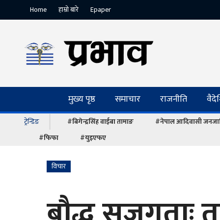
Home
हाम्रो बारे
Epaper
मुख्य पृष्ठ
समाचार
राजनीति
वैद
ट्रेन्डिङ
#बिगेन्द्रसिंह वाईबा तामाङ
#नेपाल आदिवासी जनजात
#फिफा
#युइएफए
विचार
बौद्ध सजगताः त