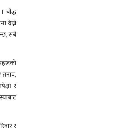
। बौद्ध
ा देख्ने
न्छ, सबै
िसहरूको
रै तनाव,
ेक्षा र
स्याबाट
रिवार र