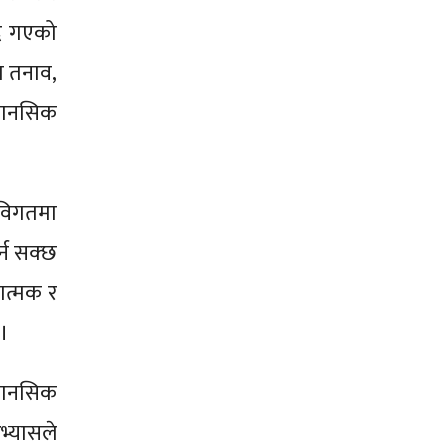
दै गएको
ा तनाव,
 मानसिक
 विगतमा
्न सक्छ
ात्मक र
 ।
 मानसिक
भ्यासले