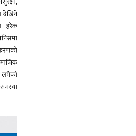
ुरक्षा,
 देखिने
ज हरेक
ानिसमा
ीकरणको
सामाजिक
ै लगेको
 समस्या