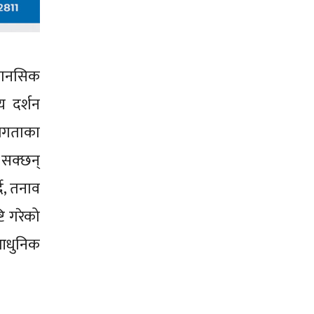
मानसिक
य दर्शन
 सजगताका
 सक्छन्
ै, तनाव
ि गरेको
 आधुनिक