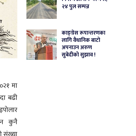
२४ पुल सम्पन्न
काङ्ग्रेस रूपान्तरणका
लागि वैधानिक बाटो
अपनाउन अरुण
सुबेदीको सुझाव !
२०२१ मा
्दा बढी
इपोलार
 न कुनै
 संख्या