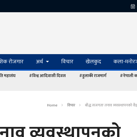
ेशिक रोजगार
अर्थ
विचार
खेलकुद
कला-मनोरञ
ि महासंघ
#विश्व आदिवासी दिवस
#हुलाकी राजमार्ग
#नेपाली का
Home
विचार
बौद्ध सजगताः तनाव व्यवस्थापनको वै
नाव व्यवस्थापनको