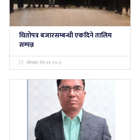
धितोपत्र बजारसम्बन्धी एकदिने तालिम
सम्पन्न
सोमबार, जेठ ११, २०८३