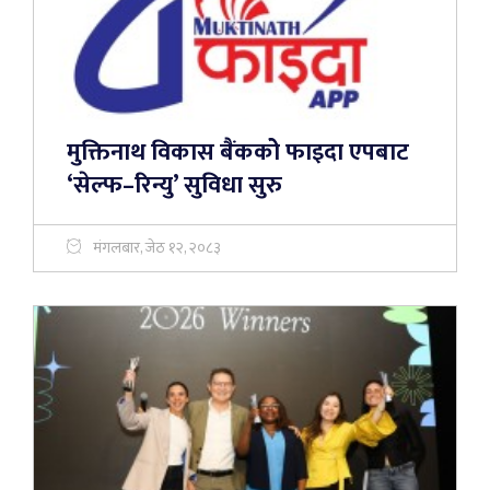
मुक्तिनाथ विकास बैंककोे फाइदा एपबाट
‘सेल्फ–रिन्यु’ सुविधा सुरु
मंगलबार, जेठ १२, २०८३