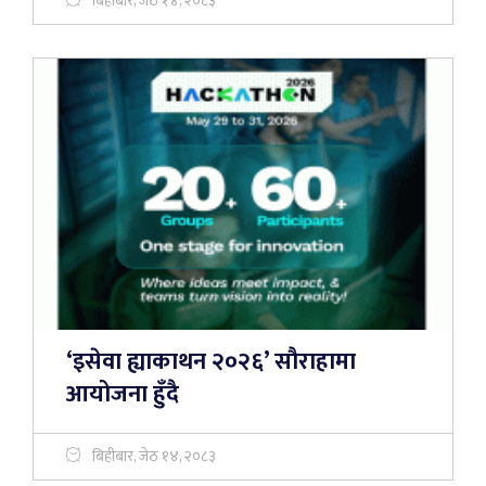
बिहीबार, जेठ १४, २०८३
‘इसेवा ह्याकाथन २०२६’ सौराहामा
आयोजना हुँदै
बिहीबार, जेठ १४, २०८३