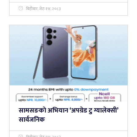
बिहीबार, जेठ १४, २०८३
सामसङकाे अभियान ‘अपग्रेड टु ग्यालेक्सी’
सार्वजनिक