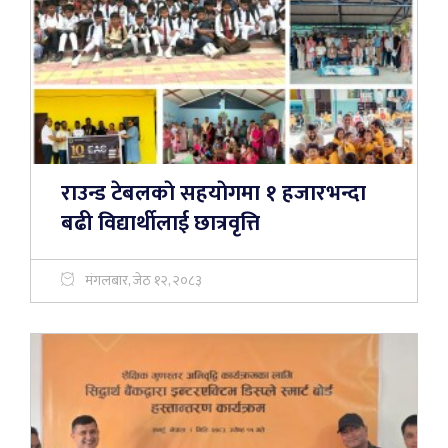
राउन्ड टेबलकाे सहयाेगमा १ हजारभन्दा
बढी विद्यार्थीलाई छात्रवृत्ति
मंगलबार, जेठ १२, २०८३