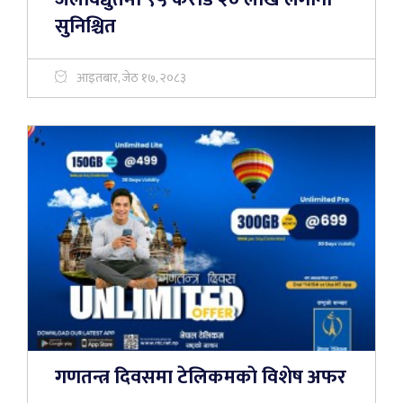
सुनिश्चित
आइतबार, जेठ १७, २०८३
गणतन्त्र दिवसमा टेलिकमकाे विशेष अफर