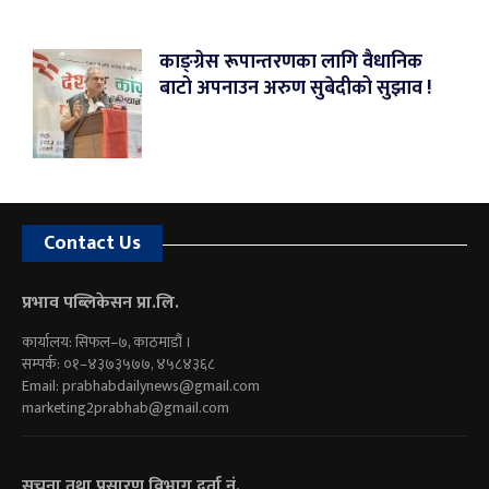
काङ्ग्रेस रूपान्तरणका लागि वैधानिक
बाटो अपनाउन अरुण सुबेदीको सुझाव !
Contact Us
प्रभाव पब्लिकेसन प्रा.लि.
कार्यालय: सिफल–७, काठमाडौं ।
सम्पर्क: ०१–४३७३५७७, ४५८४३६८
Email:
prabhabdailynews@gmail.com
marketing2prabhab@gmail.com
सूचना तथा प्रसारण विभाग दर्ता नं.