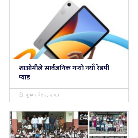
शाओमीले सार्वजनिक गर्‍यो नयाँ रेडमी
प्याड
बुधबार, जेठ १३, २०८३