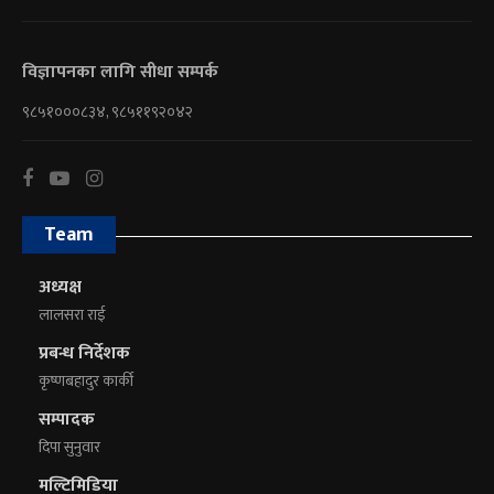
विज्ञापनका लागि सीधा सम्पर्क
९८५१०००८३४, ९८५११९२०४२
Team
अध्यक्ष
लालसरा राई
प्रबन्ध निर्देशक
कृष्णबहादुर कार्की
सम्पादक
दिपा सुनुवार
मल्टिमिडिया