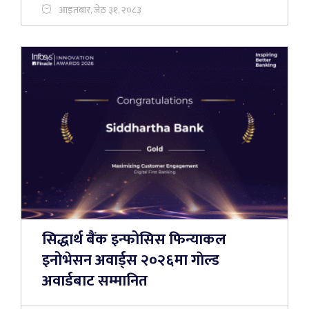
आइतबार, जेठ ३१, २०८३
सिद्धार्थ बैंक इन्फोसिस फिन्याकल
इनोभेसन अवार्ड्स २०२६मा गाेल्ड
अवार्डबाट सम्मानित