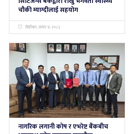
सिटिजन्स बैंकद्वारा राखु भगवती स्वास्थ्य
चौकी म्याग्दीलाई सहयोग
बिहीबार, असार ४, २०८३
नागरिक लगानी कोष र एभरेष्ट बैंकबीच