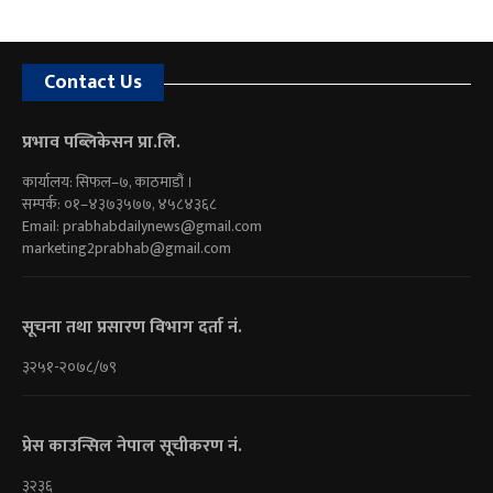
Contact Us
प्रभाव पब्लिकेसन प्रा.लि.
कार्यालय: सिफल–७, काठमाडौं ।
सम्पर्क: ०१–४३७३५७७, ४५८४३६८
Email:
prabhabdailynews@gmail.com
marketing2prabhab@gmail.com
सूचना तथा प्रसारण विभाग दर्ता नं.
३२५१-२०७८/७९
प्रेस काउन्सिल नेपाल सूचीकरण नं.
३२३६