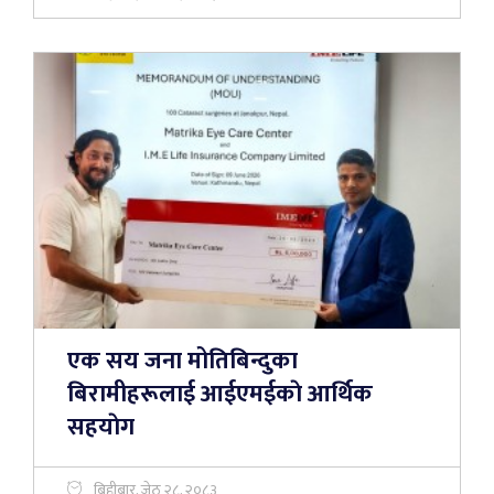
एक सय जना मोतिबिन्दुका
बिरामीहरूलाई आईएमईकाे आर्थिक
सहयाेग
बिहीबार, जेठ २८, २०८३