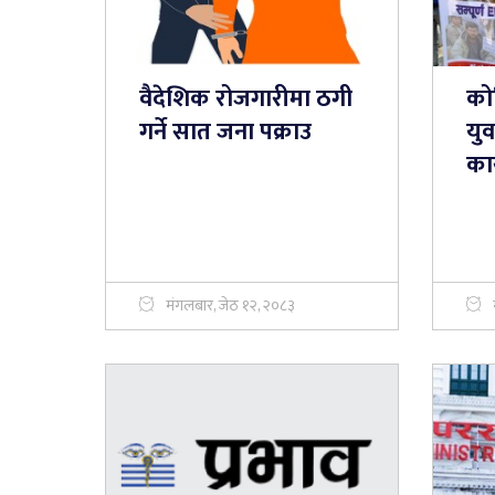
वैदेशिक रोजगारीमा ठगी
को
गर्ने सात जना पक्राउ
युव
का
मंगलबार, जेठ १२, २०८३