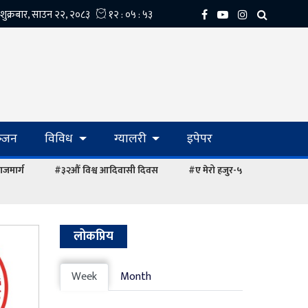
्‍जन
विविध
ग्यालरी
इपेपर
ाजमार्ग
#३२औं विश्व आदिवासी दिवस
#ए मेरो हजुर-५
लोकप्रिय
Week
Month