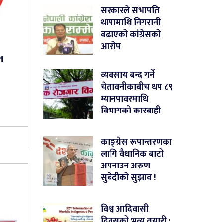
सरकारले सभापति
थापामाथि निगरानी
बढाएको कांग्रेसको
आरोप
त
व्यवसाय बन्द गर्ने
चेतावनीकाबीच थप ८९
म्यानपावरमाथि
विभागको कारबाही
काङ्ग्रेस रूपान्तरणका
लागि वैधानिक बाटो
अपनाउन अरुण
सुबेदीको सुझाव !
विश्व आदिवासी
दिवसको भव्य तयारी :