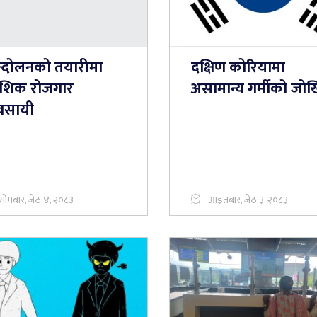
्दोलनको तयारीमा
दक्षिण कोरियामा
देशिक रोजगार
असामान्य गर्मीको जो
यवसायी
सोमबार, जेठ ४, २०८३
आइतबार, जेठ ३, २०८३