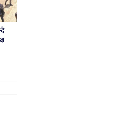
दै
्ष