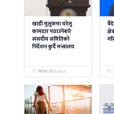
खाडी मुलुकमा घरेलु
वै
कामदार पठाउनेबारे
क्ष
संसदीय समितिको
गरि
निर्देशन कुर्दै मन्त्रालय
बिहीबार, जेठ ७, २०८३