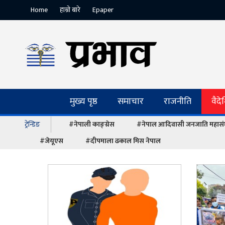
Home
हाम्रो बारे
Epaper
मुख्य पृष्ठ
समाचार
राजनीति
वैद
ट्रेन्डिङ
#नेपाली काङ्ग्रेस
#नेपाल आदिवासी जनजाति महास
#जेयूएस
#दीपमाला ढकाल मिस नेपाल