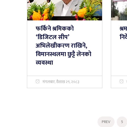
फर्किने श्रमिकको
श्र
‘डिजिटल सीप’
निर
अभिलेखीकरण राखिने,
विमानस्थलमा छुट्टै लेनको
व्यवस्था
मंगलबार, वैशाख २९, २०८३
PREV
5