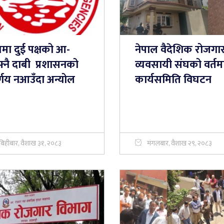
घमा दुई पक्षको आ-
नेपाल वैदेशिक रोजगा
्नै दाबी प्रशासनको
व्यवसायी संघको वर्तम
र्णय नआउँदा अन्योल
कार्यसमिति विघटन
बिहीबार, वैशाख ३१, २०८३
मंगलबार, वैशाख २९, २०८३