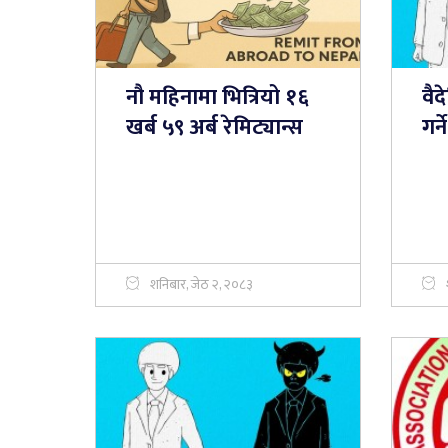
नौ महिनामा भित्रियो १६
वै
खर्ब ५९ अर्ब रेमिट्यान्स
गर्
शनिबार, जेठ २, २०८३