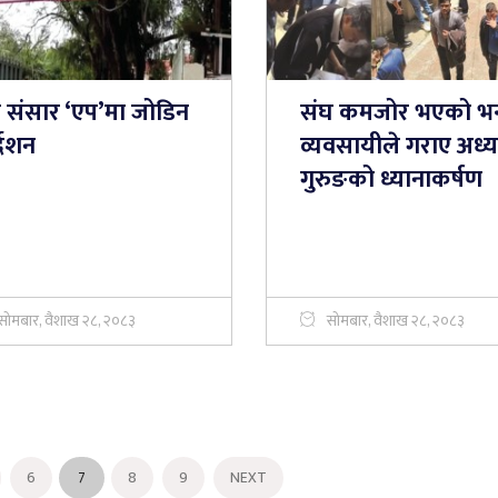
म संसार ‘एप’मा जोडिन
संघ कमजोर भएको भन्
्देशन
व्यवसायीले गराए अध्यक
गुरुङको ध्यानाकर्षण
सोमबार, वैशाख २८, २०८३
सोमबार, वैशाख २८, २०८३
6
7
8
9
NEXT