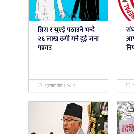
ग्रिस र युएई पठाउने भन्दै
सं
२६ लाख ठगी गर्ने दुई जना
आफ
पक्राउ
नि
शुक्रबार, जेठ १, २०८३