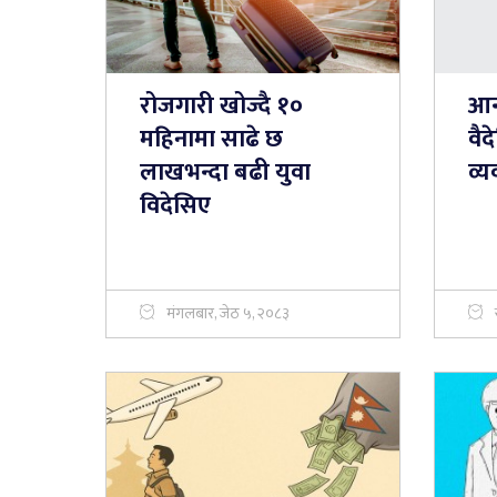
रोजगारी खोज्दै १०
आन
महिनामा साढे छ
वै
लाखभन्दा बढी युवा
व्
विदेसिए
मंगलबार, जेठ ५, २०८३