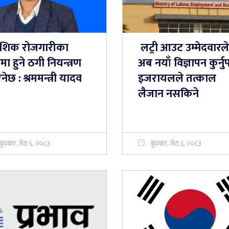
देशिक रोजगारीका
लट्री आउट उम्मेदवारले
ेत्रमा हुने ठगी नियन्त्रण
अब नयाँ विज्ञापन कुर्नुपर
नेछ : श्रममन्त्री यादव
इजरायलले तत्काल
लैजान नसकिने
बुधबार, जेठ ६, २०८३
बुधबार, जेठ ६, २०८३