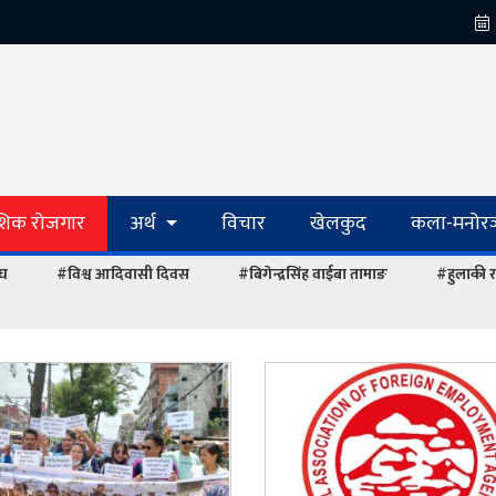
ेशिक रोजगार
अर्थ
विचार
खेलकुद
कला-मनोरञ
ंघ
#विश्व आदिवासी दिवस
#बिगेन्द्रसिंह वाईबा तामाङ
#हुलाकी र