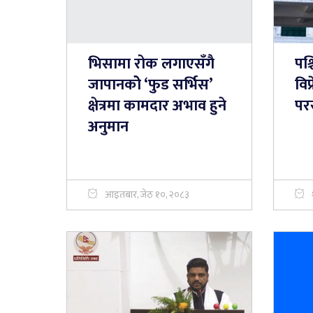
भिसामा रोक लगाएसँगै
पश्
जापानकोे ‘फुड सर्भिस’
विप
क्षेत्रमा कामदार अभाव हुने
पररा
अनुमान
आइतबार, जेठ १०, २०८३