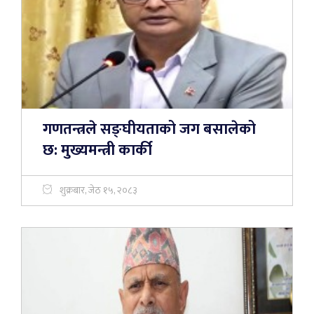
गणतन्त्रले सङ्घीयताको जग बसालेको
छ: मुख्यमन्त्री कार्की
शुक्रबार, जेठ १५, २०८३