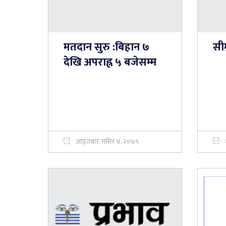
मतदान सुरु :बिहान ७
सी
देखि अपराह्न ५ बजेसम्म
आइतबार, मंसिर ४, २०७९