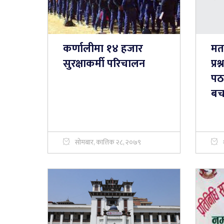
कर्णालीमा १४ हजार
मत
सुरक्षाकर्मी परिचालन
प्र
पठा
बचा
सोमबार, कात्तिक २८, २०७९