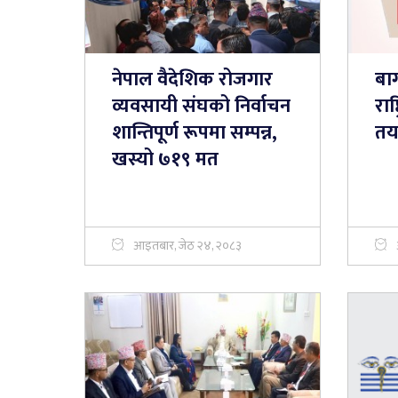
नेपाल वैदेशिक रोजगार
बाग
व्यवसायी संघको निर्वाचन
राष
शान्तिपूर्ण रूपमा सम्पन्न,
तया
खस्यो ७१९ मत
आइतबार, जेठ २४, २०८३