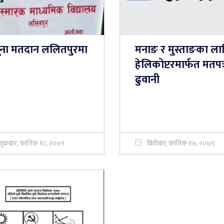
ूना मतदान ललितपुरमा
मनाङ र मुस्ताङका ला
हेलिकोप्टरमार्फत मतपत्
ढुवानी
शुक्रबार, कात्तिक १८, २०७९
बिहीबार, कात्तिक १७, २०७९