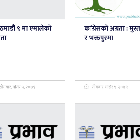
माडौं‌ ९ मा एमालेकाे
कांग्रेसकाे अग्रता : मुस
रता
र भक्तपुरमा
सोमबार, मंसिर ५, २०७९
सोमबार, मंसिर ५, २०७९