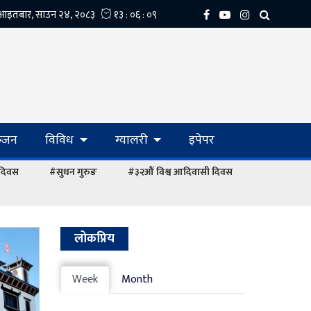
्‍जन
विविध
ग्यालरी
इपेपर
 दिवस
#सुधन गुरुङ
#३२औं विश्व आदिवासी दिवस
लोकप्रिय
Week
Month