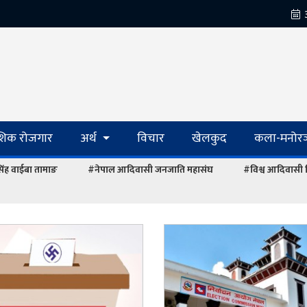
ेशिक रोजगार
अर्थ
विचार
खेलकुद
कला-मनोरञ
रसिंह वाईबा तामाङ
#नेपाल आदिवासी जनजाति महासंघ
#विश्व आदिवासी