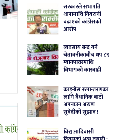
सरकारले सभापति
थापामाथि निगरानी
बढाएको कांग्रेसको
आरोप
व्यवसाय बन्द गर्ने
चेतावनीकाबीच थप ८९
म्यानपावरमाथि
विभागको कारबाही
काङ्ग्रेस रूपान्तरणका
लागि वैधानिक बाटो
अपनाउन अरुण
सुबेदीको सुझाव !
विश्व आदिवासी
दिवसको भव्य तयारी :