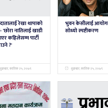
दातालाई रेखा थापाको
भुवन केसीलाई आयोग
श्न- 'छोरा नातिलाई खाडी
साेध्याे स्पष्टीकरण
एर कहिलेसम्म पार्टी
उने ?'
शुक्रबार, कात्तिक २५, २०७९
शुक्रबार, कात्तिक २५, २०७९