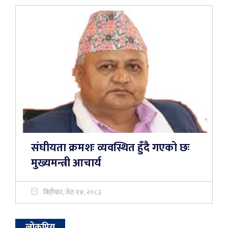
संघीयता क्रमशः व्यवस्थित हुँदै गएको छः
मुख्यमन्त्री आचार्य
बिहीबार, जेठ १४, २०८३
लोकप्रिय