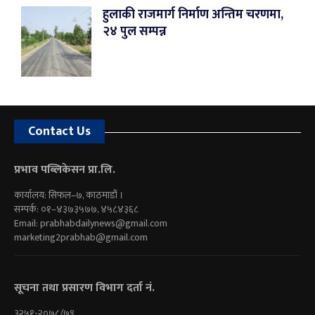
हुलाकी राजमार्ग निर्माण अन्तिम चरणमा,
२४ पुल सम्पन्न
Contact Us
प्रभाव पब्लिकेसन प्रा.लि.
कार्यालय: सिफल–७, काठमाडौं ।
सम्पर्क: ०१–४३७३५७७, ४५८४३६८
Email:
prabhabdailynews@gmail.com
marketing2prabhab@gmail.com
सूचना तथा प्रसारण विभाग दर्ता नं.
३२५१-२०७८/७९