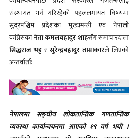
कार्यान्वयनपछि प्रदेश सरकारले गणतन्त्रलाई
संस्थागत गर्न गरिरहेको पहललगायत विषयमा
सुदूरपश्चिम प्रदेशका मुख्यमन्त्री एवं नेपाली
कांग्रेसका नेता
कमलबहादुर शाह
सँग समाचारदाता
सिद्धराज भट्ट
र
सुरेन्द्रबहादुर ताम्राकार
ले लिएकाे
अन्तर्वार्ताः
नेपालमा सङ्घीय लोकतान्त्रिक गणतान्त्रिक
व्यवस्था कार्यान्वयनमा आएको १९ वर्ष भयो ।