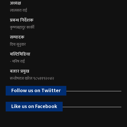
अध्यक्ष
लालसरा राई
प्रबन्ध निर्देशक
कृष्णबहादुर कार्की
सम्पादक
दिपा सुनुवार
मल्टिमिडिया
- मनिष राई
बजार प्रमुख
सन्तोषराज खरेल ९८५११९२०४२
Follow us on Twiitter
Like us on Facebook