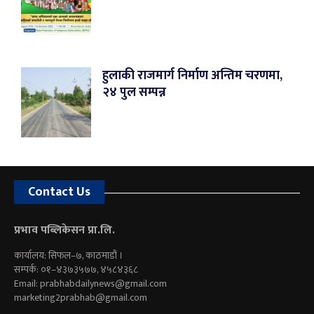
हुलाकी राजमार्ग निर्माण अन्तिम चरणमा,
२४ पुल सम्पन्न
Contact Us
प्रभाव पब्लिकेसन प्रा.लि.
कार्यालय: सिफल–७, काठमाडौं ।
सम्पर्क: ०१–४३७३५७७, ४५८४३६८
Email:
prabhabdailynews@gmail.com
marketing2prabhab@gmail.com