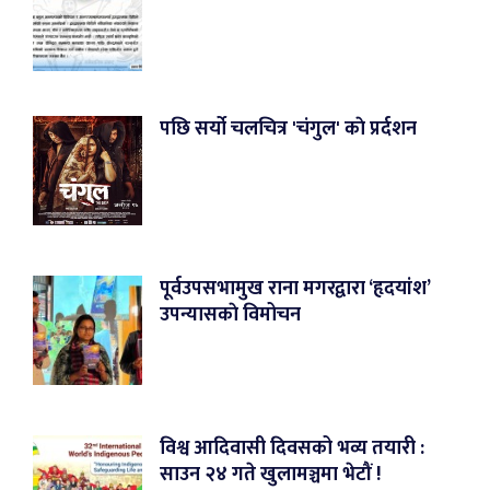
पछि सर्यो चलचित्र 'चंगुल' काे प्रर्दशन
पूर्वउपसभामुख राना मगरद्वारा ‘हृदयांश’
उपन्यासकाे विमोचन
विश्व आदिवासी दिवसको भव्य तयारी :
साउन २४ गते खुलामञ्चमा भेटौं !