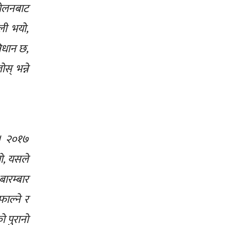
्दोलनबाट
ली भयो,
विधान छ,
स् भन्ने
 । २०१७
ो, यसले
बारम्बार
ाल्ने र
ो पुरानो