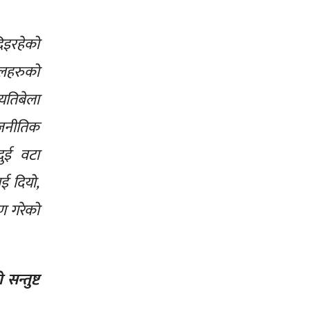
दिइरहेको
दलहरुको
्यतिबेला
ाजनीतिक
दुई वटा
ाई दियो,
ण गरेको
न्तुष्ट