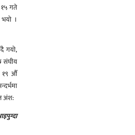
१५ गते
 भयो ।
ँदै गयो,
ि संघीय
ज १९ औँ
न्दर्भमा
त अंश:
आइपुग्दा