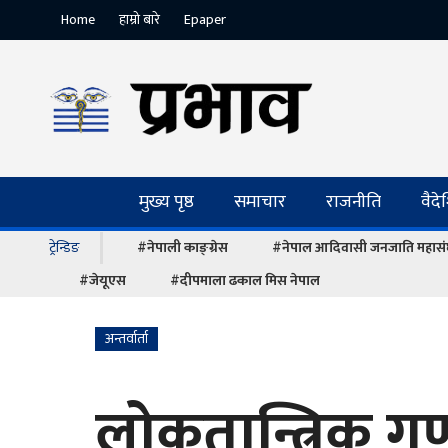
Home
हाम्रो बारे
Epaper
मुख्य पृष्ठ
समाचार
राजनीति
वैद
ट्रेन्डिङ
#नेपाली काङ्ग्रेस
#नेपाल आदिवासी जनजाति महास
#जेयूएस
#दीपमाला ढकाल मिस नेपाल
अन्तर्वार्ता
लोकतान्त्रिक गणतन