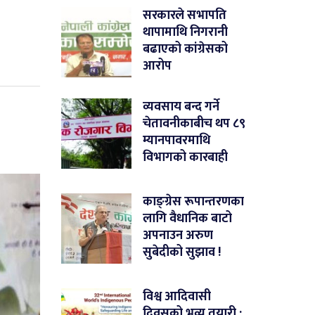
सरकारले सभापति
थापामाथि निगरानी
बढाएको कांग्रेसको
आरोप
व्यवसाय बन्द गर्ने
चेतावनीकाबीच थप ८९
म्यानपावरमाथि
विभागको कारबाही
काङ्ग्रेस रूपान्तरणका
लागि वैधानिक बाटो
अपनाउन अरुण
सुबेदीको सुझाव !
विश्व आदिवासी
दिवसको भव्य तयारी :