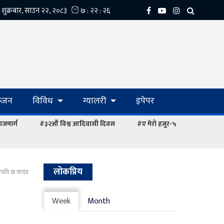
्‍जन
विविध
ग्यालरी
इपेपर
ाजमार्ग
#३२औं विश्व आदिवासी दिवस
#ए मेरो हजुर-५
लोकप्रिय
ट्रपति डा यादव
Week
Month