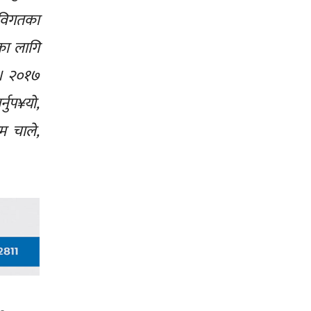
 विगतका
का लागि
े । २०१७
नुप¥यो,
म चाले,