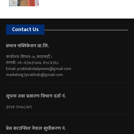
Contact Us
प्रभाव पब्लिकेसन प्रा.लि.
कार्यालय: सिफल–७, काठमाडौं ।
सम्पर्क: ०१–४३७३५७७, ४५८४३६८
Email:
prabhabdailynews@gmail.com
marketing2prabhab@gmail.com
सूचना तथा प्रसारण विभाग दर्ता नं.
३२५१-२०७८/७९
प्रेस काउन्सिल नेपाल सूचीकरण नं.