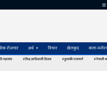
ेशिक रोजगार
अर्थ
विचार
खेलकुद
कला-मनोरञ
ि महासंघ
#विश्व आदिवासी दिवस
#हुलाकी राजमार्ग
#नेपाली का