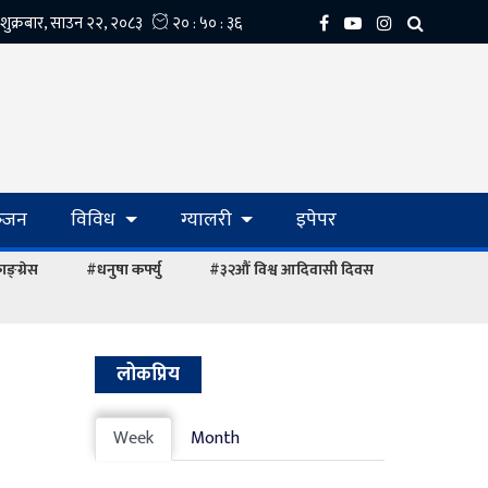
्‍जन
विविध
ग्यालरी
इपेपर
ङ्ग्रेस
#धनुषा कर्फ्यु
#३२औं विश्व आदिवासी दिवस
लोकप्रिय
Week
Month