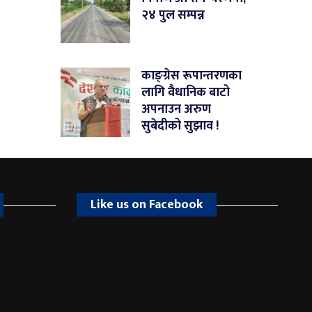
२४ पुल सम्पन्न
काङ्ग्रेस रूपान्तरणका
लागि वैधानिक बाटो
अपनाउन अरुण
सुबेदीको सुझाव !
Like us on Facebook