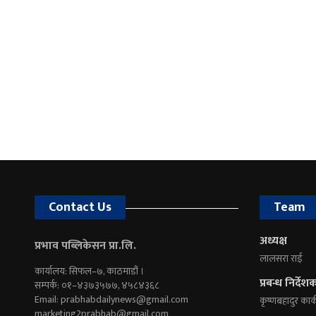
Contact Us
Team
अध्यक्ष
प्रभाव पब्लिकेसन प्रा.लि.
लालसरा राई
कार्यालय: सिफल–७, काठमाडौं ।
प्रबन्ध निर्देश
सम्पर्क: ०१–४३७३५७७, ४५८४३६८
Email:
prabhabdailynews@gmail.com
कृष्णबहादुर कार्
marketing2prabhab@gmail.com