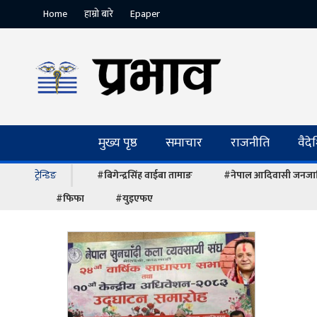
Home
हाम्रो बारे
Epaper
मुख्य पृष्ठ
समाचार
राजनीति
वैद
ट्रेन्डिङ
#बिगेन्द्रसिंह वाईबा तामाङ
#नेपाल आदिवासी जनजात
#फिफा
#युइएफए