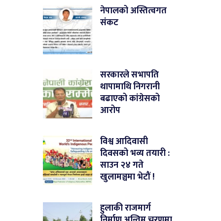
नेपालको अस्तित्वगत
संकट
सरकारले सभापति
थापामाथि निगरानी
बढाएको कांग्रेसको
आरोप
विश्व आदिवासी
दिवसको भव्य तयारी :
साउन २४ गते
खुलामञ्चमा भेटौं !
हुलाकी राजमार्ग
निर्माण अन्तिम चरणमा,