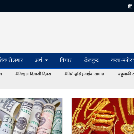
ेशिक रोजगार
अर्थ
विचार
खेलकुद
कला-मनोरञ
ंघ
#विश्व आदिवासी दिवस
#बिगेन्द्रसिंह वाईबा तामाङ
#हुलाकी र