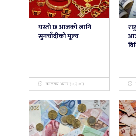
यस्ताे छ आजकाे लागि
राष
सुनचाँदीको मूल्य
आजक
वि
मंगलबार, असार ३०, २०८३