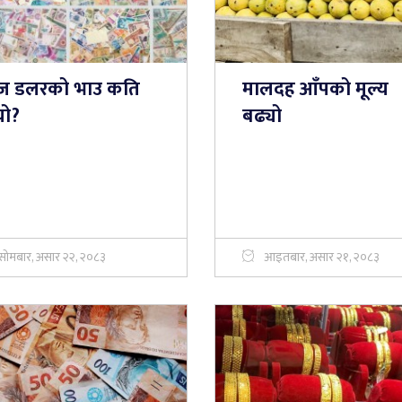
 डलरको भाउ कति
मालदह आँपको मूल्य
्यो?
बढ्यो
सोमबार, असार २२, २०८३
आइतबार, असार २१, २०८३