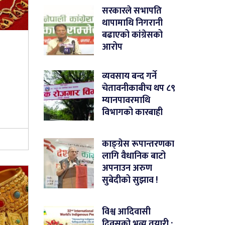
सरकारले सभापति
थापामाथि निगरानी
बढाएको कांग्रेसको
आरोप
व्यवसाय बन्द गर्ने
चेतावनीकाबीच थप ८९
म्यानपावरमाथि
विभागको कारबाही
काङ्ग्रेस रूपान्तरणका
लागि वैधानिक बाटो
अपनाउन अरुण
सुबेदीको सुझाव !
विश्व आदिवासी
दिवसको भव्य तयारी :