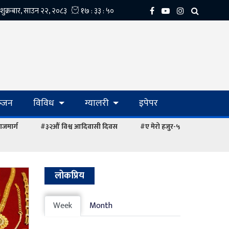
्‍जन
विविध
ग्यालरी
इपेपर
ाजमार्ग
#३२औं विश्व आदिवासी दिवस
#ए मेरो हजुर-५
लोकप्रिय
Week
Month