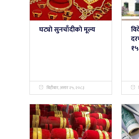
घट्याे सुनचाँदीकाे मूल्य
विद
दरम
१५२
बिहीबार, असार २५, २०८३