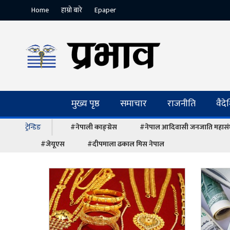
Home
हाम्रो बारे
Epaper
मुख्य पृष्ठ
समाचार
राजनीति
वैद
ट्रेन्डिङ
#नेपाली काङ्ग्रेस
#नेपाल आदिवासी जनजाति महास
#जेयूएस
#दीपमाला ढकाल मिस नेपाल