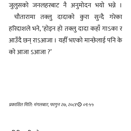
जुलुसको जनलहरबाट नै अनुमोदन भयो भन्ने ।
चौतारामा तक्लु दादाको कुरा सुन्दै गरेका
हरिदाशले भने, ‘होइन हो तक्लु दादा कहाँ गाऽका र
आउँदै छन् राऽआजा । यहीँ भएको मान्छेलाई पनि के
को आजा ऽआजा ?’
प्रकाशित मिति: मंगलबार, फागुन २७, २०८१
०९:५५