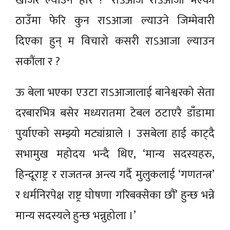
खोजेर ल्याउने होर ?’ राऽआजै राऽआजा भएको
ठाउँमा फेरि कुन राऽआजा ल्याउने जिम्मेवारी
दिएका हुन् म विचारो कसरी राऽआजा ल्याउन
सकौंला र ?
ऊ बेला भएका एउटा राऽआजालाई बानेश्वरको सेता
दरबारभित्र बसेर मध्यरातमा टेबल ठटाएरै डाँडामा
पुर्याएको सम्झ्यो मट्यांग्राले । उसबेला हाई काट्दै
सभामुख महोदय भन्दै थिए, ‘मान्य सदस्यहरु,
हिन्दूराष्ट्र र राजतन्त्र अन्त्य गर्दै मुलुकलाई ‘गणतन्त्र’
र धर्मनिरपेक्ष राष्ट्र घोषणा गरिबक्सेका छौं’ हुन्छ भन्ने
मान्य सदस्यले हुन्छ भन्नुहोला ।’