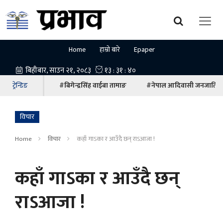
Home
हाम्रो बारे
Epaper
ट्रेन्डिङ
#बिगेन्द्रसिंह वाईबा तामाङ
#नेपाल आदिवासी जनजाति म
विचार
Home
विचार
कहाँ गाऽका र आउँदै छन् राऽआजा !
कहाँ गाऽका र आउँदै छन्
राऽआजा !