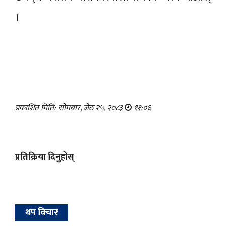
।
प्रकाशित मिति: सोमबार, जेठ २५, २०८३
११:०६
प्रतिक्रिया दिनुहोस्
थप विचार