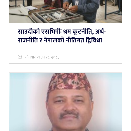
साउदीको एसभिपीः श्रम कूटनीति, अर्थ-
राजनीति र नेपालको नीतिगत द्विविधा
सोमबार, साउन १८, २०८३