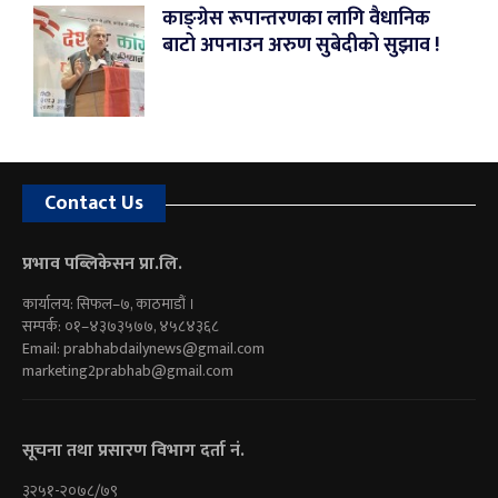
काङ्ग्रेस रूपान्तरणका लागि वैधानिक
बाटो अपनाउन अरुण सुबेदीको सुझाव !
Contact Us
प्रभाव पब्लिकेसन प्रा.लि.
कार्यालय: सिफल–७, काठमाडौं ।
सम्पर्क: ०१–४३७३५७७, ४५८४३६८
Email:
prabhabdailynews@gmail.com
marketing2prabhab@gmail.com
सूचना तथा प्रसारण विभाग दर्ता नं.
३२५१-२०७८/७९