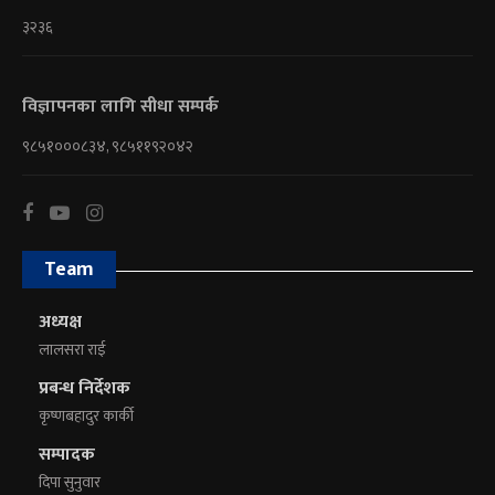
३२३६
विज्ञापनका लागि सीधा सम्पर्क
९८५१०००८३४, ९८५११९२०४२
Team
अध्यक्ष
लालसरा राई
प्रबन्ध निर्देशक
कृष्णबहादुर कार्की
सम्पादक
दिपा सुनुवार