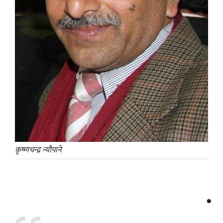
कृष्णचन्द्र न्यौपाने