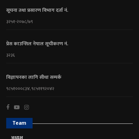
सूचना तथा प्रसारण विभाग दर्ता नं.
३२५१-२०७८/७९
प्रेस काउन्सिल नेपाल सूचीकरण नं.
३२३६
विज्ञापनका लागि सीधा सम्पर्क
९८५१०००८३४, ९८५११९२०४२
Team
अध्यक्ष