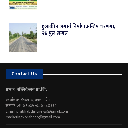
हुलाकी राजमार्ग निर्माण अन्तिम चरणमा,
२४ पुल सम्पन्न
Contact Us
प्रभाव पब्लिकेसन प्रा.लि.
कार्यालय: सिफल–७, काठमाडौं ।
सम्पर्क: ०१–४३७३५७७, ४५८४३६८
Email:
prabhabdailynews@gmail.com
marketing2prabhab@gmail.com