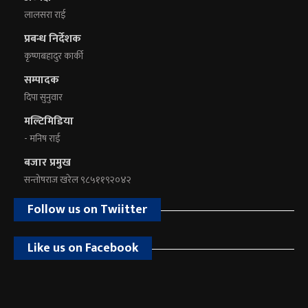
लालसरा राई
प्रबन्ध निर्देशक
कृष्णबहादुर कार्की
सम्पादक
दिपा सुनुवार
मल्टिमिडिया
- मनिष राई
बजार प्रमुख
सन्तोषराज खरेल ९८५११९२०४२
Follow us on Twiitter
Like us on Facebook