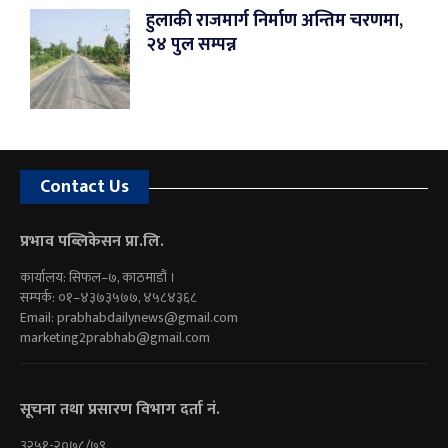
हुलाकी राजमार्ग निर्माण अन्तिम चरणमा,
२४ पुल सम्पन्न
Contact Us
प्रभाव पब्लिकेसन प्रा.लि.
कार्यालय: सिफल–७, काठमाडौं ।
सम्पर्क: ०१–४३७३५७७, ४५८४३६८
Email:
prabhabdailynews@gmail.com
marketing2prabhab@gmail.com
सूचना तथा प्रसारण विभाग दर्ता नं.
३२५१-२०७८/७९