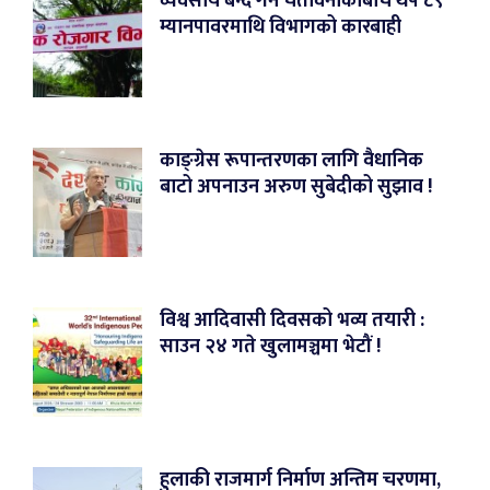
व्यवसाय बन्द गर्ने चेतावनीकाबीच थप ८९
म्यानपावरमाथि विभागको कारबाही
काङ्ग्रेस रूपान्तरणका लागि वैधानिक
बाटो अपनाउन अरुण सुबेदीको सुझाव !
विश्व आदिवासी दिवसको भव्य तयारी :
साउन २४ गते खुलामञ्चमा भेटौं !
हुलाकी राजमार्ग निर्माण अन्तिम चरणमा,