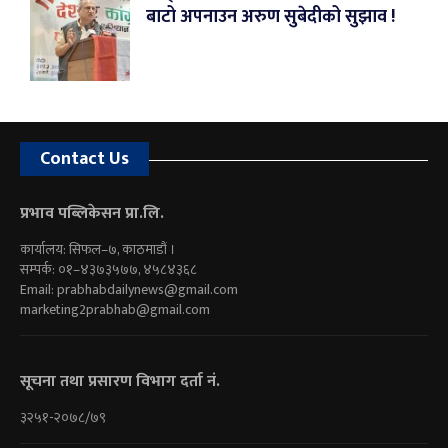
बाटो अपनाउन अरुण सुबेदीको सुझाव !
Contact Us
प्रभाव पब्लिकेसन प्रा.लि.
कार्यालय: सिफल–७, काठमाडौं ।
सम्पर्क: ०१–४३७३५७७, ४५८४३६८
Email:
prabhabdailynews@gmail.com
marketing2prabhab@gmail.com
सूचना तथा प्रसारण विभाग दर्ता नं.
३२५१-२०७८/७९