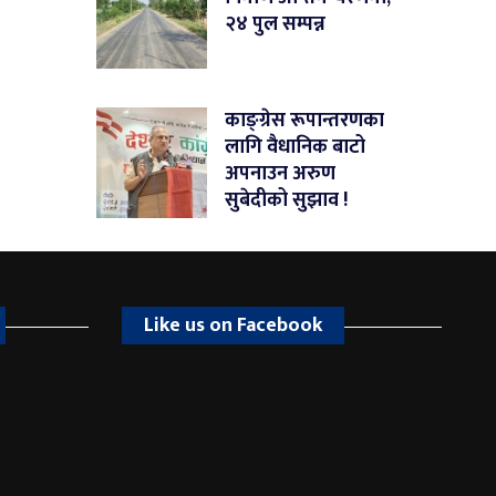
२४ पुल सम्पन्न
काङ्ग्रेस रूपान्तरणका
लागि वैधानिक बाटो
अपनाउन अरुण
सुबेदीको सुझाव !
Like us on Facebook