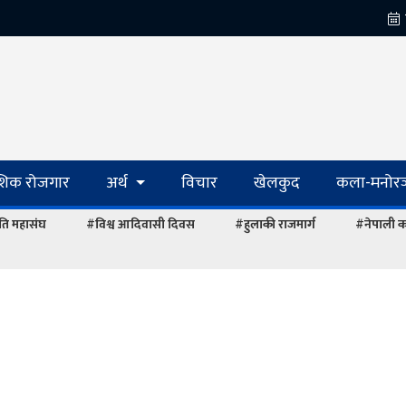
ेशिक रोजगार
अर्थ
विचार
खेलकुद
कला-मनोरञ
ि महासंघ
#विश्व आदिवासी दिवस
#हुलाकी राजमार्ग
#नेपाली का