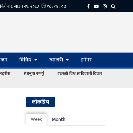
्‍जन
विविध
ग्यालरी
इपेपर
ङ्ग्रेस
#धनुषा कर्फ्यु
#३२औं विश्व आदिवासी दिवस
लोकप्रिय
Week
Month