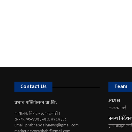
Contact Us
Team
अध्यक्ष
प्रभाव पब्लिकेसन प्रा.लि.
लालसरा राई
कार्यालय: सिफल–७, काठमाडौं ।
प्रबन्ध निर्देश
सम्पर्क: ०१–४३७३५७७, ४५८४३६८
Email:
prabhabdailynews@gmail.com
कृष्णबहादुर कार्
marketing2prabhab@gmail.com