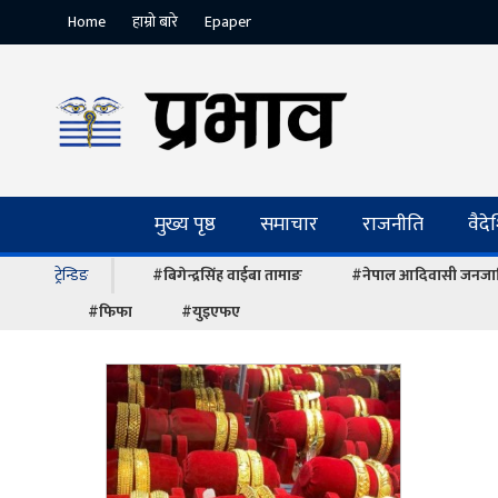
Home
हाम्रो बारे
Epaper
मुख्य पृष्ठ
समाचार
राजनीति
वैद
ट्रेन्डिङ
#बिगेन्द्रसिंह वाईबा तामाङ
#नेपाल आदिवासी जनजात
#फिफा
#युइएफए