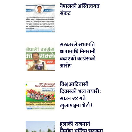
नेपालको अस्तित्वगत
संकट
सरकारले सभापति
थापामाथि निगरानी
बढाएको कांग्रेसको
आरोप
विश्व आदिवासी
दिवसको भव्य तयारी :
साउन २४ गते
खुलामञ्चमा भेटौं !
हुलाकी राजमार्ग
निर्माण अन्तिम चरणमा,