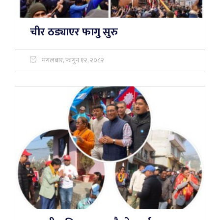
चीर ठड्याएर फागु सुरु
मंगलबार, फागुन १२, २०८२