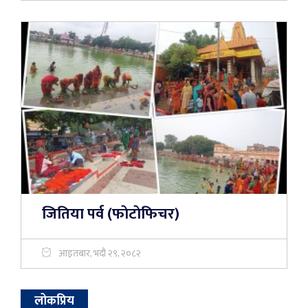
जितिया पर्व (फाेटाेफिचर)
आइतबार, भदौ २९, २०८२
लोकप्रिय