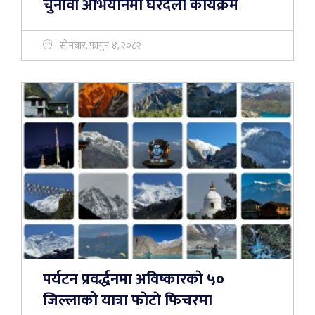
चुनावी अभियानमा घरदैलो कार्यक्रम
सोमबार, फागुन ४, २०८२
पर्यटन प्रवर्द्धनमा अविष्कारकाे ५०
जिल्लाको यात्रा फाेटाे फिचरमा