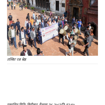
तस्बिरः रत्न श्रेष्ठ
प्रकाशित मिति: बिहीबार, वैशाख २४, २०८३
१२:४०