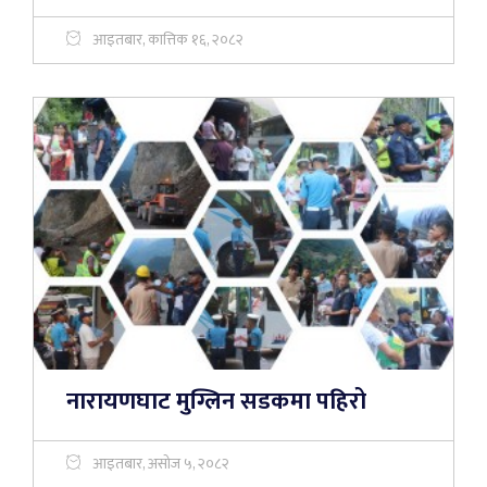
आइतबार, कात्तिक १६, २०८२
नारायणघाट मुग्लिन सडकमा पहिरो
आइतबार, असोज ५, २०८२