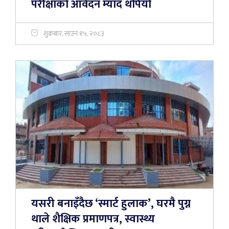
परीक्षाको आवेदन म्याद थपियो
शुक्रबार, साउन १५, २०८३
यसरी बनाइँदैछ ‘स्मार्ट हुलाक’, घरमै पुग्न
थाले शैक्षिक प्रमाणपत्र, स्वास्थ्य