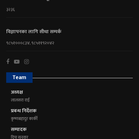
३२३६
विज्ञापनका लागि सीधा सम्पर्क
९८५१०००८३४, ९८५११९२०४२
Team
अध्यक्ष
लालसरा राई
प्रबन्ध निर्देशक
कृष्णबहादुर कार्की
सम्पादक
दिपा सुनुवार