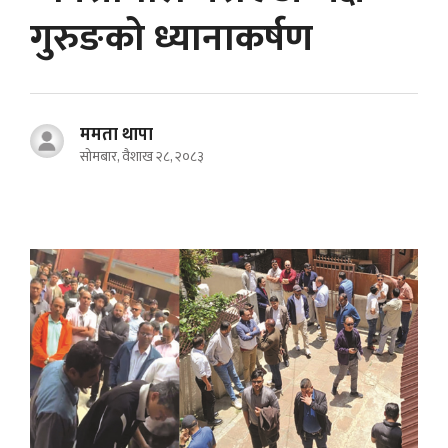
गुरुङको ध्यानाकर्षण
ममता थापा
सोमबार, वैशाख २८, २०८३