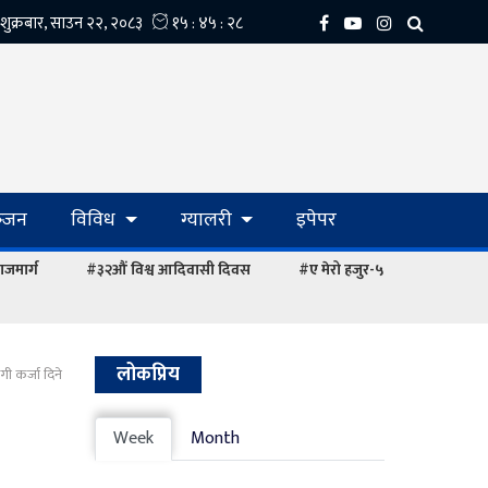
्‍जन
विविध
ग्यालरी
इपेपर
ाजमार्ग
#३२औं विश्व आदिवासी दिवस
#ए मेरो हजुर-५
लोकप्रिय
ी कर्जा दिने
Week
Month