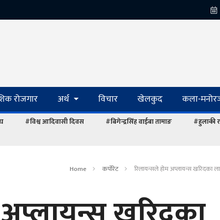
ेशिक रोजगार
अर्थ
विचार
खेलकुद
कला-मनोरञ
ंघ
#विश्व आदिवासी दिवस
#बिगेन्द्रसिंह वाईबा तामाङ
#हुलाकी र
Home
कर्पोरेट
रिलायन्सले होम अप्लायन्स खरिदका लाग
 अप्लायन्स खरिदका