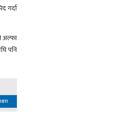
द गर्दा
ि अल्फा
अघि पनि