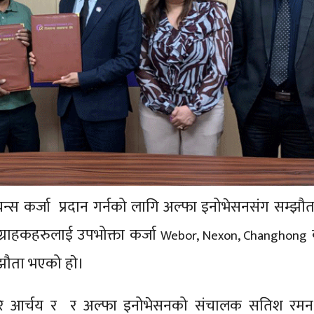
न्स कर्जा प्रदान गर्नको लागि अल्फा इनोभेसनसंग सम्झौत
्राहकहरुलाई उपभोक्ता कर्जा
Webor, Nexon, Changhong
झौता भएको हाे।
हरि आर्चय र र अल्फा इनोभेसनको संचालक सतिश रमन