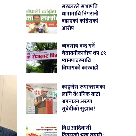
सरकारले सभापति
थापामाथि निगरानी
बढाएको कांग्रेसको
आरोप
व्यवसाय बन्द गर्ने
चेतावनीकाबीच थप ८९
म्यानपावरमाथि
विभागको कारबाही
काङ्ग्रेस रूपान्तरणका
लागि वैधानिक बाटो
अपनाउन अरुण
सुबेदीको सुझाव !
विश्व आदिवासी
दिवसको भव्य तयारी :