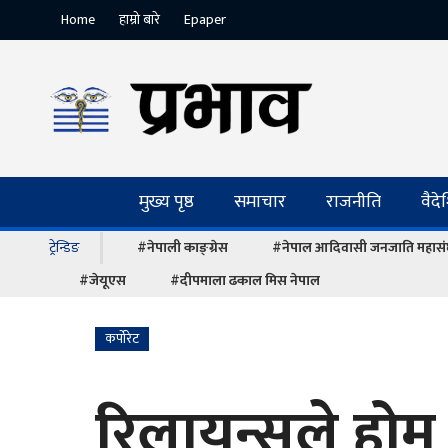
Home
हाम्रो बारे
Epaper
मुख्य पृष्ठ
समाचार
राजनीति
वैद
ट्रेन्डिङ
#नेपाली काङ्ग्रेस
#नेपाल आदिवासी जनजाति महास
#जेयूएस
#दीपमाला ढकाल मिस नेपाल
कर्पोरेट
रिलायन्सले होम