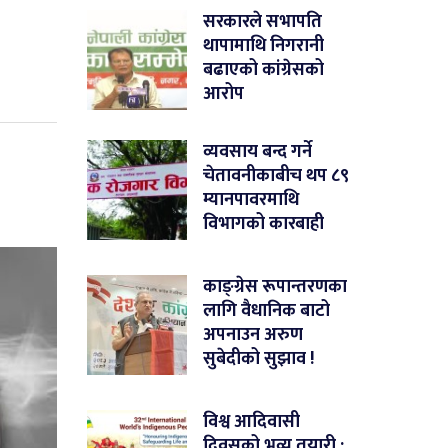
सरकारले सभापति
थापामाथि निगरानी
बढाएको कांग्रेसको
आरोप
व्यवसाय बन्द गर्ने
चेतावनीकाबीच थप ८९
म्यानपावरमाथि
विभागको कारबाही
काङ्ग्रेस रूपान्तरणका
लागि वैधानिक बाटो
अपनाउन अरुण
सुबेदीको सुझाव !
विश्व आदिवासी
दिवसको भव्य तयारी :