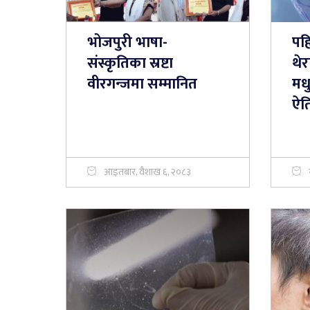
भोजपुरी भाषा-
पह
संस्कृतिका स्रष्टा
थे
वीरगन्जमा सम्मानित
मध
ऐत
आइतबार, वैशाख ६, २०८३