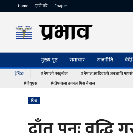
Home
हाम्रो बारे
Epaper
मुख्य पृष्ठ
समाचार
राजनीति
वैद
ट्रेन्डिङ
#नेपाली काङ्ग्रेस
#नेपाल आदिवासी जनजाति महास
#जेयूएस
#दीपमाला ढकाल मिस नेपाल
विश्व
दाँत पुनः वृद्ध