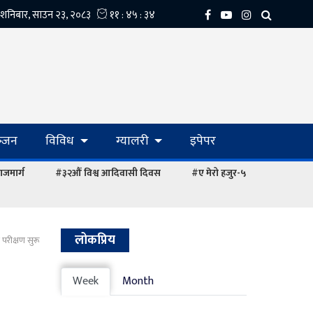
्‍जन
विविध
ग्यालरी
इपेपर
ाजमार्ग
#३२औं विश्व आदिवासी दिवस
#ए मेरो हजुर-५
लोकप्रिय
परीक्षण सुरू
Week
Month