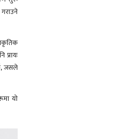
 गराउने
राकृतिक
 प्रायः
छ, जसले
रूमा यो