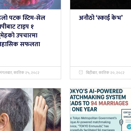
िलो पटक स्टिम-सेल
अनौठो ‘स्काई केभ’
रापीबाट टाइप १
ुमेहकाे उपचारमा
िहासिक सफलता
मंगलबार, कात्तिक २५, २०८२
बिहीबार, कात्तिक २०, २०८२