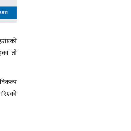
हराएको
ूहका ती
 विकल्प
 गरिएको