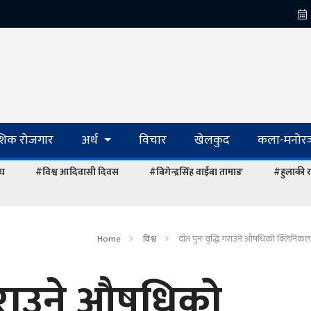
ेशिक रोजगार
अर्थ
विचार
खेलकुद
कला-मनोरञ
ंघ
#विश्व आदिवासी दिवस
#बिगेन्द्रसिंह वाईबा तामाङ
#हुलाकी र
Home
विश्व
दाँत पुनः वृद्धि गराउने औषधिको क्लिनिकल 
ि गराउने औषधिको