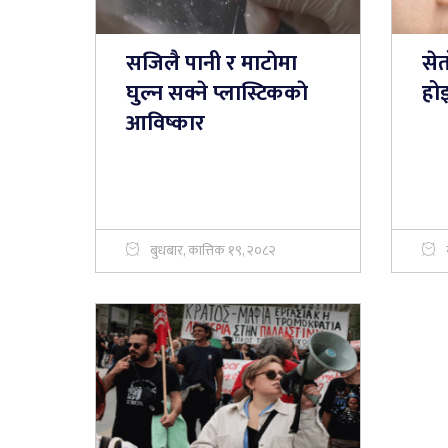
सजिलै पानी र माटाेमा
सेत
घुल्न सक्ने प्लास्टिककाे
हो
आविष्कार
बुधबार, कात्तिक १९, २०८२