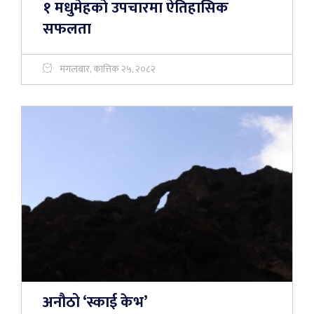
१ मधुमेहकाे उपचारमा ऐतिहासिक
सफलता
मंगलबार, कात्तिक २५, २०८२
अनौठो ‘स्काई केभ’