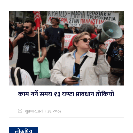
काम गर्ने समय १३ घण्टा प्रावधान ताेकियाे
शुक्रबार, असोज ३१, २०८२
लोकप्रिय