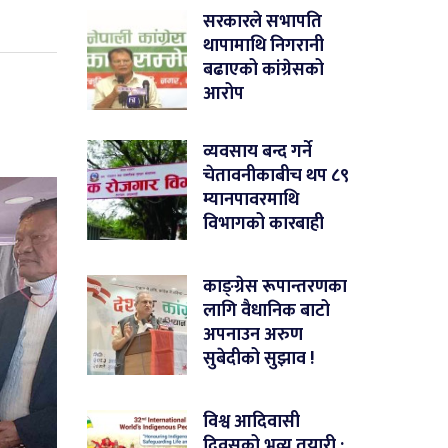
सरकारले सभापति
थापामाथि निगरानी
बढाएको कांग्रेसको
आरोप
व्यवसाय बन्द गर्ने
चेतावनीकाबीच थप ८९
म्यानपावरमाथि
विभागको कारबाही
काङ्ग्रेस रूपान्तरणका
लागि वैधानिक बाटो
अपनाउन अरुण
सुबेदीको सुझाव !
विश्व आदिवासी
दिवसको भव्य तयारी :