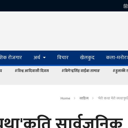
ेशिक रोजगार
अर्थ
विचार
खेलकुद
कला-मनोरञ
ंघ
#विश्व आदिवासी दिवस
#बिगेन्द्रसिंह वाईबा तामाङ
#हुलाकी र
Home
साहित्य
'मेरो कथा मेरो व्यथा'क
व्यथा'कृति सार्वजनिक