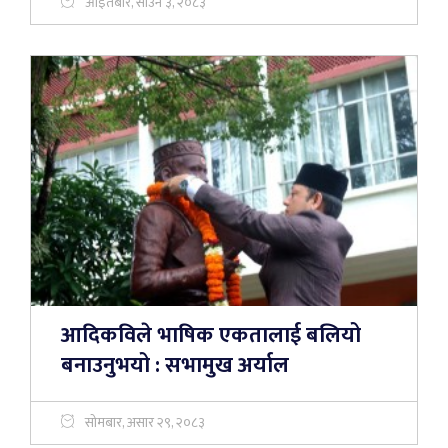
आइतबार, साउन ३, २०८३
आदिकविले भाषिक एकतालाई बलियो
बनाउनुभयो : सभामुख अर्याल
सोमबार, असार २९, २०८३