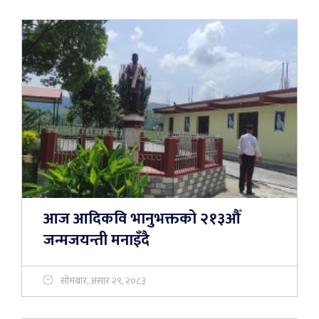
आज आदिकवि भानुभक्तको २१३औँ
जन्मजयन्ती मनाइँदै
सोमबार, असार २९, २०८३