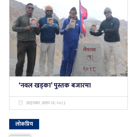
‘नवल खड्का’ पुस्तक बजारमा
आइतबार, असार २१, २०८३
लोकप्रिय