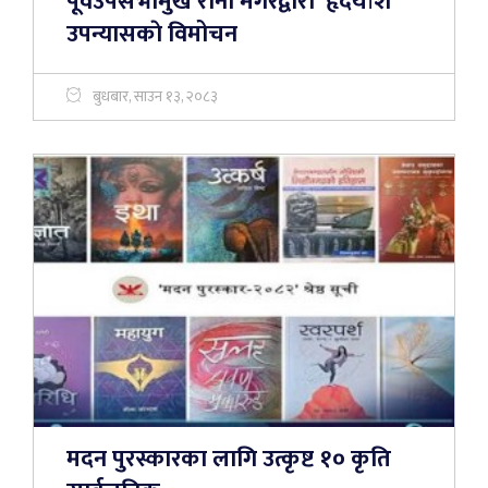
पूर्वउपसभामुख राना मगरद्वारा ‘हृदयांश’
उपन्यासकाे विमोचन
बुधबार, साउन १३, २०८३
मदन पुरस्कारका लागि उत्कृष्ट १० कृति