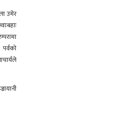
पला उमेर
वाःबहाः
म्परामा
 पर्वको
चार्यले
्रायानी