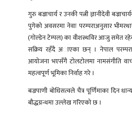
गुरु बज्राचार्य र उनकी पत्नी ज्ञानीदेवी बज्र
पुगेको अवसरमा नेवाः परम्पराअनुसार भीमरथा
(गोल्डेन टेम्पल) का वीशस्थविर आःजु समेत रह
सक्रिय रहँदै अाएका छन् । नेपाल परम्पराग
आयोजना भएसँगै टोलटोलमा नामसंगीति वाचन सिक
महत्वपूर्ण भूमिका निर्वाह गरे ।
बज्रपाणी बोधिसत्वले चैत्र पूर्णिमाका दिन धा
बौद्धग्रन्थमा उल्लेख गरिएको छ ।