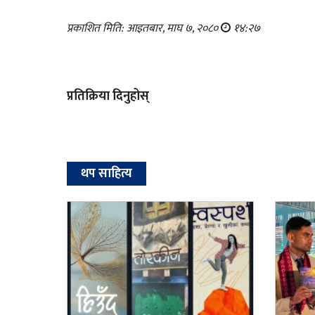
प्रकाशित मिति: आइतबार, माघ ७, २०८०
१४:२७
प्रतिक्रिया दिनुहोस्
थप साहित्य