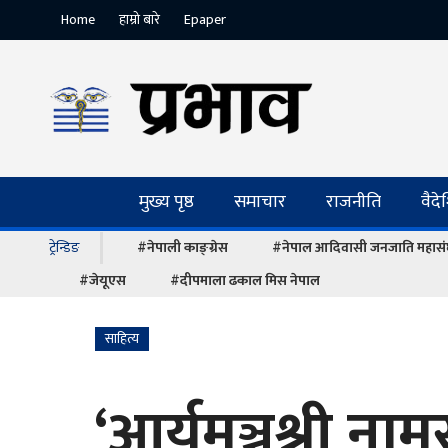
Home
हाम्रो बारे
Epaper
मुख्य पृष्ठ
समाचार
राजनीति
वैद
ट्रेन्डिङ
#नेपाली काङ्ग्रेस
#नेपाल आदिवासी जनजाति महास
#जेयूएस
#दीपमाला ढकाल मिस नेपाल
साहित्य
‘आर्यमञ्जुश्री न