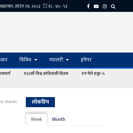
्‍जन
विविध
ग्यालरी
इपेपर
ाजमार्ग
#३२औं विश्व आदिवासी दिवस
#ए मेरो हजुर-५
लोकप्रिय
स्तक लोकार्पण
Week
Month