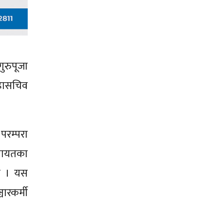
गुरुपूजा
महासचिव
परम्परा
 लगायतका
 छ । यस
ारकर्मी