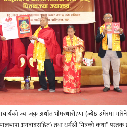
ाचार्यको ज्याःजंकु अर्थात भीमरथारोहण (ज्येष्ठ उमेरमा गरिने
नेपालभाषा अनुवादसहित) तथा धर्मश्री मित्रको कथा” पुस्तक 