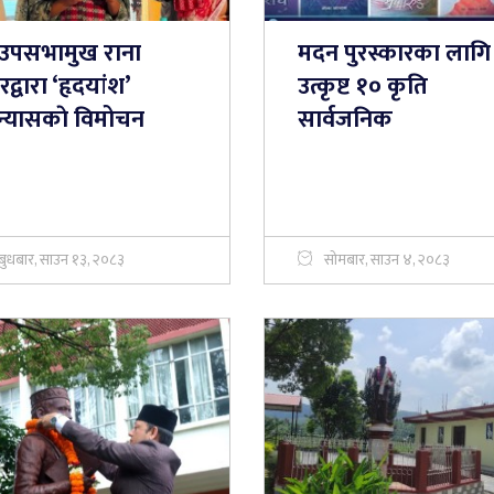
्वउपसभामुख राना
मदन पुरस्कारका लागि
द्वारा ‘हृदयांश’
उत्कृष्ट १० कृति
न्यासकाे विमोचन
सार्वजनिक
बुधबार, साउन १३, २०८३
सोमबार, साउन ४, २०८३