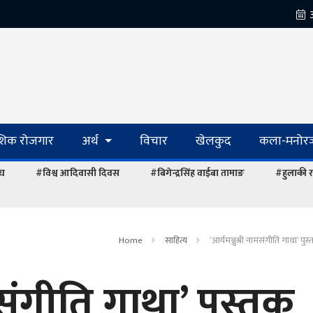
ेशिक रोजगार
अर्थ
विचार
खेलकुद
कला-मनोरञ
ंघ
#विश्व आदिवासी दिवस
#बिगेन्द्रसिंह वाईबा तामाङ
#हुलाकी र
Home
साहित्य
‘आर्यमञ्जुश्री नामसंगीति गाथा’ पु
ामसंगीति गाथा’ पुस्तक