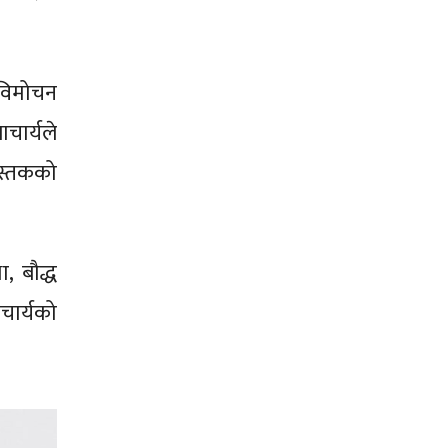
 विमोचन
ाचार्यले
ुस्तकको
ा, बौद्ध
चार्यको