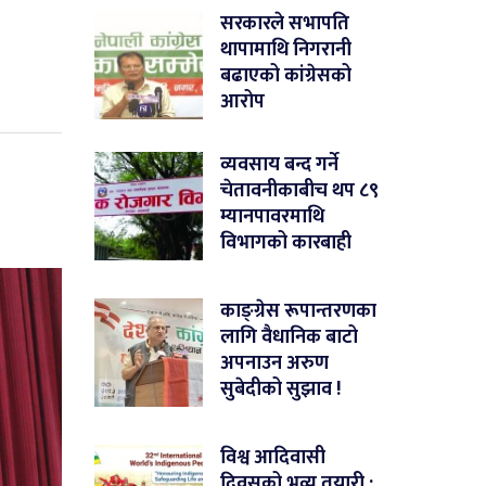
सरकारले सभापति
थापामाथि निगरानी
बढाएको कांग्रेसको
आरोप
व्यवसाय बन्द गर्ने
चेतावनीकाबीच थप ८९
म्यानपावरमाथि
विभागको कारबाही
काङ्ग्रेस रूपान्तरणका
लागि वैधानिक बाटो
अपनाउन अरुण
सुबेदीको सुझाव !
विश्व आदिवासी
दिवसको भव्य तयारी :