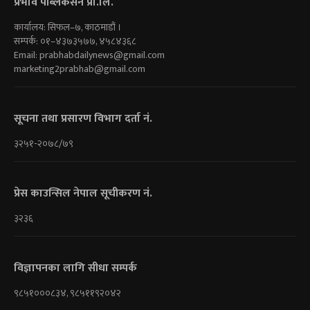
प्रभाव पब्लिकेसन प्रा.लि.
कार्यालय: सिफल–७, काठमाडौं ।
सम्पर्क: ०१–४३७३५७७, ४५८४३६८
Email:
prabhabdailynews@gmail.com
marketing2prabhab@gmail.com
सूचना तथा प्रसारण विभाग दर्ता नं.
३२५१-२०७८/७९
प्रेस काउन्सिल नेपाल सूचीकरण नं.
३२३६
विज्ञापनका लागि सीधा सम्पर्क
९८५१०००८३४, ९८५११९२०४२