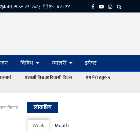
्‍जन
विविध
ग्यालरी
इपेपर
ाजमार्ग
#३२औं विश्व आदिवासी दिवस
#ए मेरो हजुर-५
लोकप्रिय
ूचकमा गिरावट
Week
Month