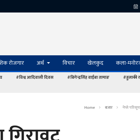
ेशिक रोजगार
अर्थ
विचार
खेलकुद
कला-मनोरञ
ंघ
#विश्व आदिवासी दिवस
#बिगेन्द्रसिंह वाईबा तामाङ
#हुलाकी र
Home
बजार
नेप्से परिस
मा गिरावट