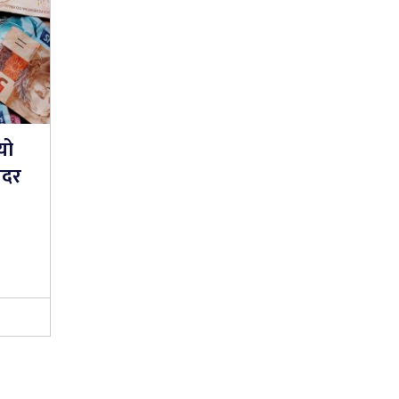
यो
यदर