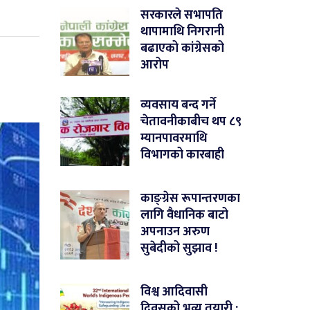
सरकारले सभापति
थापामाथि निगरानी
बढाएको कांग्रेसको
आरोप
व्यवसाय बन्द गर्ने
चेतावनीकाबीच थप ८९
म्यानपावरमाथि
विभागको कारबाही
काङ्ग्रेस रूपान्तरणका
लागि वैधानिक बाटो
अपनाउन अरुण
सुबेदीको सुझाव !
विश्व आदिवासी
दिवसको भव्य तयारी :