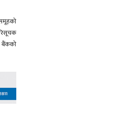
पसमूहको
रिसूचक
 बैंकको