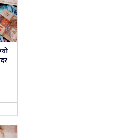
ियो
यदर