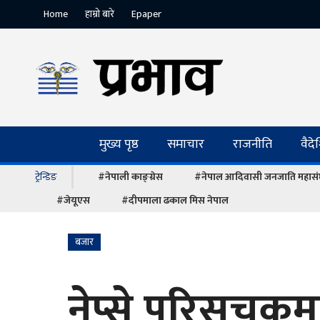
Home
हाम्रो बारे
Epaper
मुख्य पृष्ठ
समाचार
राजनीति
वैद
ट्रेन्डिङ
#नेपाली काङ्ग्रेस
#नेपाल आदिवासी जनजाति महास
#जेयूएस
#दीपमाला ढकाल मिस नेपाल
बजार
नेप्से परिसूचक