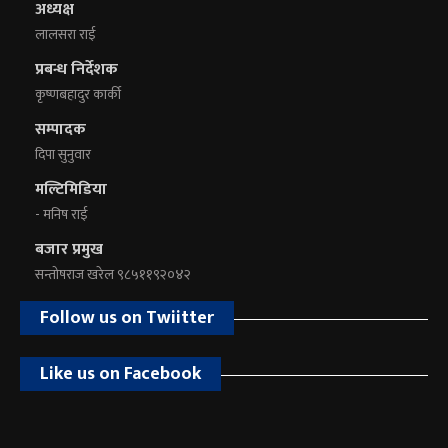
अध्यक्ष
लालसरा राई
प्रबन्ध निर्देशक
कृष्णबहादुर कार्की
सम्पादक
दिपा सुनुवार
मल्टिमिडिया
- मनिष राई
बजार प्रमुख
सन्तोषराज खरेल ९८५११९२०४२
Follow us on Twiitter
Like us on Facebook