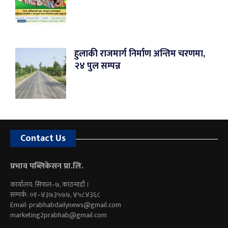
हुलाकी राजमार्ग निर्माण अन्तिम चरणमा,
२४ पुल सम्पन्न
Contact Us
प्रभाव पब्लिकेसन प्रा.लि.
कार्यालय: सिफल–७, काठमाडौं ।
सम्पर्क: ०१–४३७३५७७, ४५८४३६८
Email:
prabhabdailynews@gmail.com
marketing2prabhab@gmail.com