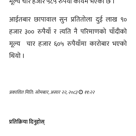
मूल्य चार हजार ५८५ रुपैयाँ कायम भएको छ ।
आईतबार छापावाल सुन प्रतितोला दुई लाख ९०
हजार ३०० रुपैयाँ र त्यति नै परिमाणको चाँदीकाे
मूल्य चार हजार ६०५ रुपैयाँमा कारोबार भएको
थियो ।
प्रकाशित मिति: सोमबार, असार २२, २०८३
११:२२
प्रतिक्रिया दिनुहोस्