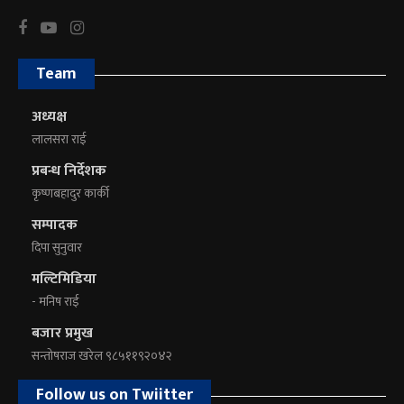
Team
अध्यक्ष
लालसरा राई
प्रबन्ध निर्देशक
कृष्णबहादुर कार्की
सम्पादक
दिपा सुनुवार
मल्टिमिडिया
- मनिष राई
बजार प्रमुख
सन्तोषराज खरेल ९८५११९२०४२
Follow us on Twiitter