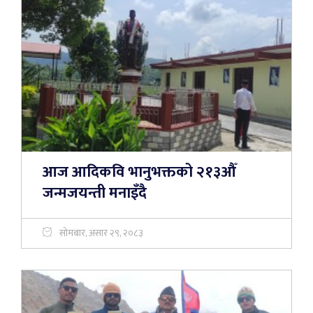
आज आदिकवि भानुभक्तको २१३औँ
जन्मजयन्ती मनाइँदै
सोमबार, असार २९, २०८३