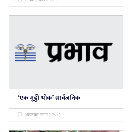
‘एक मुट्ठी भोक’ सार्वजनिक
आइतबार, साउन ३, २०८३