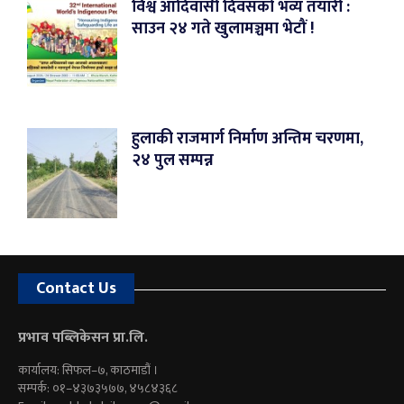
विश्व आदिवासी दिवसको भव्य तयारी :
साउन २४ गते खुलामञ्चमा भेटौं !
हुलाकी राजमार्ग निर्माण अन्तिम चरणमा,
२४ पुल सम्पन्न
Contact Us
प्रभाव पब्लिकेसन प्रा.लि.
कार्यालय: सिफल–७, काठमाडौं ।
सम्पर्क: ०१–४३७३५७७, ४५८४३६८