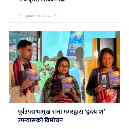
शुक्रबार, साउन १५, २०८३
पूर्वउपसभामुख राना मगरद्वारा ‘हृदयांश’
उपन्यासकाे विमोचन