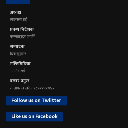
अध्यक्ष
लालसरा राई
प्रबन्ध निर्देशक
कृष्णबहादुर कार्की
सम्पादक
दिपा सुनुवार
मल्टिमिडिया
- मनिष राई
बजार प्रमुख
सन्तोषराज खरेल ९८५११९२०४२
Follow us on Twiitter
Like us on Facebook