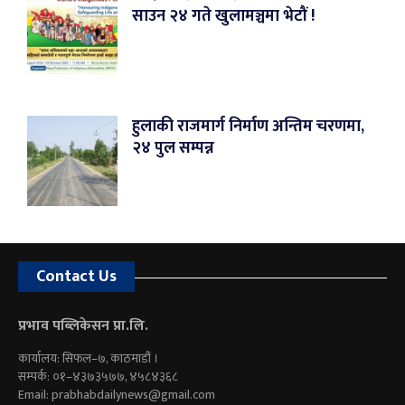
साउन २४ गते खुलामञ्चमा भेटौं !
हुलाकी राजमार्ग निर्माण अन्तिम चरणमा,
२४ पुल सम्पन्न
Contact Us
प्रभाव पब्लिकेसन प्रा.लि.
कार्यालय: सिफल–७, काठमाडौं ।
सम्पर्क: ०१–४३७३५७७, ४५८४३६८
Email:
prabhabdailynews@gmail.com