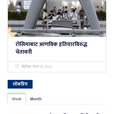
रोसिमाबाट आणविक हतियारविरुद्ध
चेतावनी
बिहीबार, साउन २१, २०८३
लोकप्रिय
Week
Month