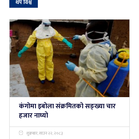
थप विश्व
कंगाेमा इबोला संक्रमितको सङ्ख्या चार
हजार नाघ्यो
शुक्रबार, साउन २२, २०८३