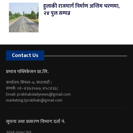
हुलाकी राजमार्ग निर्माण अन्तिम चरणमा,
२४ पुल सम्पन्न
Contact Us
प्रभाव पब्लिकेसन प्रा.लि.
कार्यालय: सिफल–७, काठमाडौं ।
सम्पर्क: ०१–४३७३५७७, ४५८४३६८
Email:
prabhabdailynews@gmail.com
marketing2prabhab@gmail.com
सूचना तथा प्रसारण विभाग दर्ता नं.
३२५१-२०७८/७९