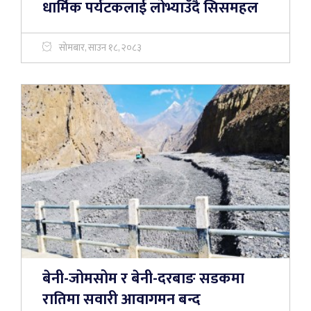
धार्मिक पर्यटकलाई लोभ्याउँदै सिसमहल
सोमबार, साउन १८, २०८३
बेनी-जोमसोम र बेनी-दरबाङ सडकमा
रातिमा सवारी आवागमन बन्द