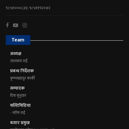
९८५१०००८३४, ९८५११९२०४२
Team
अध्यक्ष
लालसरा राई
प्रबन्ध निर्देशक
कृष्णबहादुर कार्की
सम्पादक
दिपा सुनुवार
मल्टिमिडिया
- मनिष राई
बजार प्रमुख