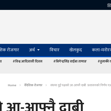
ेशिक रोजगार
अर्थ
विचार
खेलकुद
कला-मनोरञ
ंघ
#विश्व आदिवासी दिवस
#बिगेन्द्रसिंह वाईबा तामाङ
#हुलाकी र
Home
वैदेशिक रोजगार
संघमा दुई पक्षको आ-आफ्नै दाबी प्रशासनको निर्णय न
को आ-आफ्नै दाबी