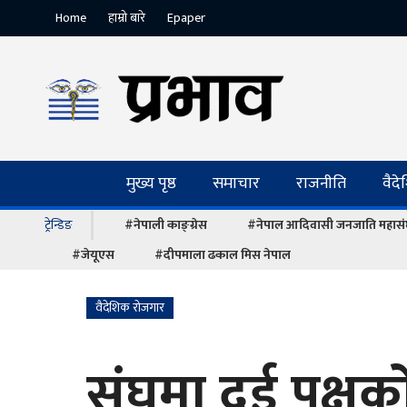
Home
हाम्रो बारे
Epaper
मुख्य पृष्ठ
समाचार
राजनीति
वैद
ट्रेन्डिङ
#नेपाली काङ्ग्रेस
#नेपाल आदिवासी जनजाति महास
#जेयूएस
#दीपमाला ढकाल मिस नेपाल
वैदेशिक रोजगार
संघमा दुई पक्ष