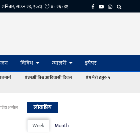
्‍जन
विविध
ग्यालरी
इपेपर
ाजमार्ग
#३२औं विश्व आदिवासी दिवस
#ए मेरो हजुर-५
लोकप्रिय
आउँदा अन्योल
Week
Month