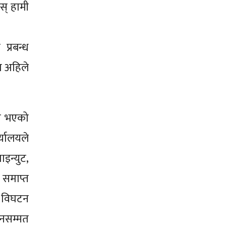
स् हामी
्रबन्ध
ा अहिले
धन भएको
यालयले
ाइन्युट,
 समाप्त
ि विघटन
ानसम्मत