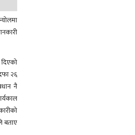
न्योलमा
जानकारी
ा दिएको
 दफा २६
वधान नै
ार्यकाल
िकारीको
ले बताए