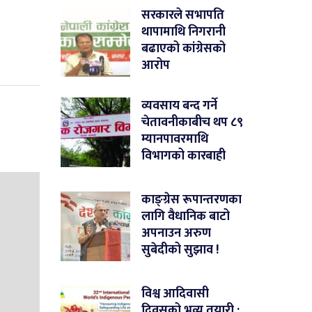
सरकारले सभापति
थापामाथि निगरानी
बढाएको कांग्रेसको
आरोप
व्यवसाय बन्द गर्ने
चेतावनीकाबीच थप ८९
म्यानपावरमाथि
विभागको कारबाही
काङ्ग्रेस रूपान्तरणका
लागि वैधानिक बाटो
अपनाउन अरुण
सुबेदीको सुझाव !
विश्व आदिवासी
दिवसको भव्य तयारी :