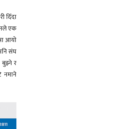
री दिँदा
ानले एक
ाषा आयो
पनि संघ
ुझ्ने र
ि नमाने