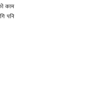
िको काम
ागि पनि