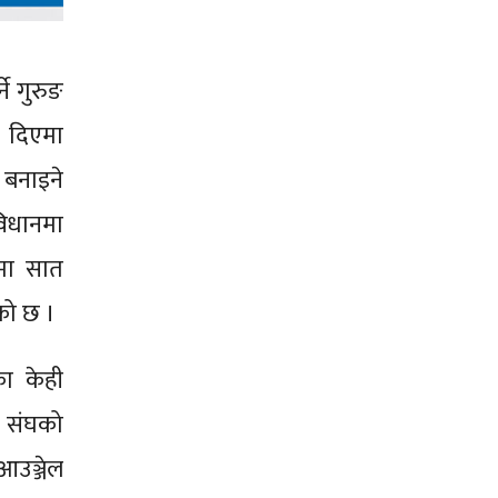
े गुरुङ
ा दिएमा
 बनाइने
विधानमा
वमा सात
एको छ ।
का केही
ष संघको
आउञ्जेल