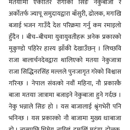
मतयाःमा एकातिर राँगाको सिङ नेकुबाजा र
अर्कोतर्फ ज्यापू समुदायद्वारा बाँसुरी, ढोलक, मगःखि
बजाई भजन गाउँदै देश परिक्रमा गर्नु कम रमाइलो
हुँदैन । बीच–बीचमा युवायुवतीहरू अनेक प्रकारको
मुकुण्डो पहिरेर हास्य झाँकी देखाउँछन् । लिच्छवि
राजा बालार्चनदेवद्वारा थालिएको मतया नेकुजात्रा
राजा सिद्धिनरसिंह मल्लले पुनःजागृत गरेको विश्वास
गरिन्छ । नेपाल संवत्को नवौं महिना, नौ प्रकारकै
बाजा मतयाः जात्रामा बजाइने नेकुबाजा हुने गर्दछ ।
नेकु भन्नाले सिङ हो । यस बाजालाई श्रृंगभेरी पनि
भनिन्छ । यस प्रकारको नौ बाजामा मुख्य धाःबाजा
हो । त्यसपछि धिमेय, नाय्खिं, दमःखिं मृदंगा, ढोलक,