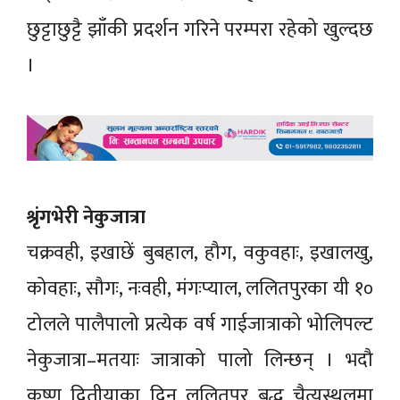
छुट्टाछुट्टै झाँकी प्रदर्शन गरिने परम्परा रहेको खुल्दछ
।
श्रृंगभेरी नेकुजात्रा
चक्रवही, इखाछें बुबहाल, हौग, वकुवहाः, इखालखु,
कोवहाः, सौगः, नःवही, मंगःप्याल, ललितपुरका यी १०
टोलले पालैपालो प्रत्येक वर्ष गाईजात्राको भोलिपल्ट
नेकुजात्रा–मतयाः जात्राको पालो लिन्छन् । भदौ
कृष्ण द्वितीयाका दिन ललितपुर बुद्ध चैत्यस्थलमा