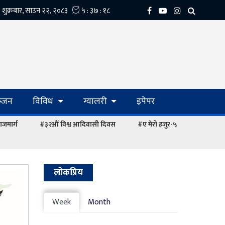
्‍जन
विविध
ग्यालरी
इपेपर
ाजमार्ग
#३२औं विश्व आदिवासी दिवस
#ए मेरो हजुर-५
लोकप्रिय
Week
Month