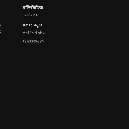
मल्टिमिडिया
- मनिष राई
क
बजार प्रमुख
की
सन्तोषराज खरेल
९८५११९२०४२