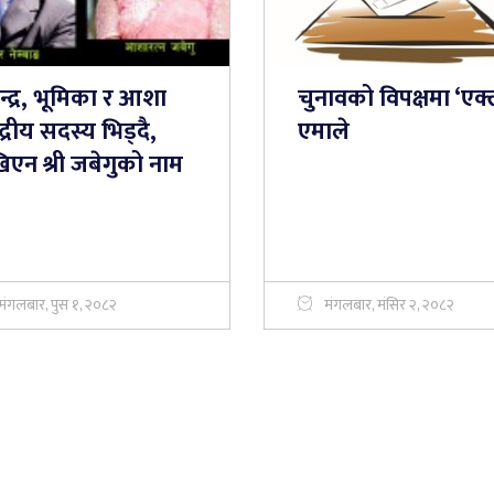
्द्र, भूमिका र आशा
चुनावको विपक्षमा ‘एक्
्द्रीय सदस्य भिड्दै,
एमाले
िएन श्री जबेगुको नाम
मंगलबार, पुस १, २०८२
मंगलबार, मंसिर २, २०८२