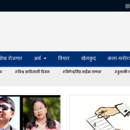
ेशिक रोजगार
अर्थ
विचार
खेलकुद
कला-मनोरञ
ंघ
#विश्व आदिवासी दिवस
#बिगेन्द्रसिंह वाईबा तामाङ
#हुलाकी र