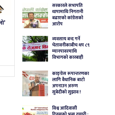
सरकारले सभापति
थापामाथि निगरानी
बढाएको कांग्रेसको
लो’
आरोप
व्यवसाय बन्द गर्ने
चेतावनीकाबीच थप ८९
म्यानपावरमाथि
विभागको कारबाही
काङ्ग्रेस रूपान्तरणका
लागि वैधानिक बाटो
अपनाउन अरुण
सुबेदीको सुझाव !
विश्व आदिवासी
दिवसको भव्य तयारी :