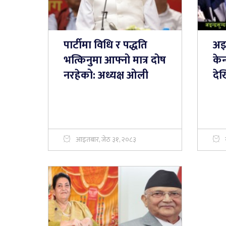
पार्टीमा विधि र पद्धति
अइन
भत्किनुमा आफ्नो मात्र दोष
केन
नरहेको: अध्यक्ष ओली
देख
आइतबार, जेठ ३१, २०८३