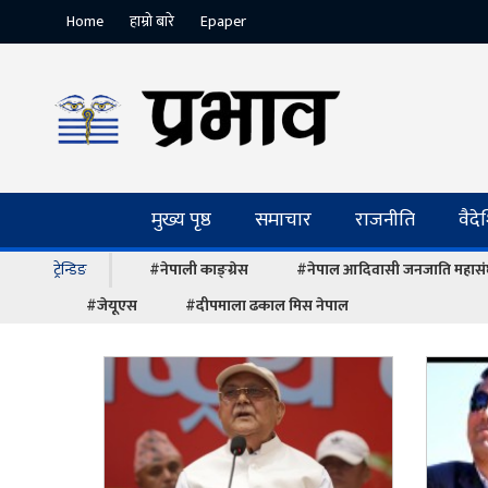
Home
हाम्रो बारे
Epaper
मुख्य पृष्ठ
समाचार
राजनीति
वैद
ट्रेन्डिङ
#नेपाली काङ्ग्रेस
#नेपाल आदिवासी जनजाति महास
#जेयूएस
#दीपमाला ढकाल मिस नेपाल