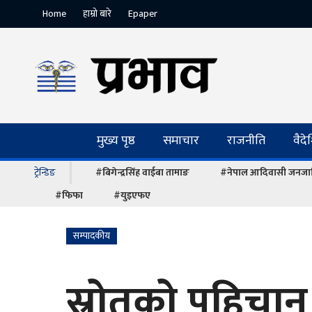
Home
हाम्रो बारे
Epaper
मुख्य पृष्ठ
समाचार
राजनीति
वैद
ट्रेन्डिङ
#बिगेन्द्रसिंह वाईबा तामाङ
#नेपाल आदिवासी जनजात
#फिफा
#युइएफए
सम्पादकीय
स्रोतको पहिचान 