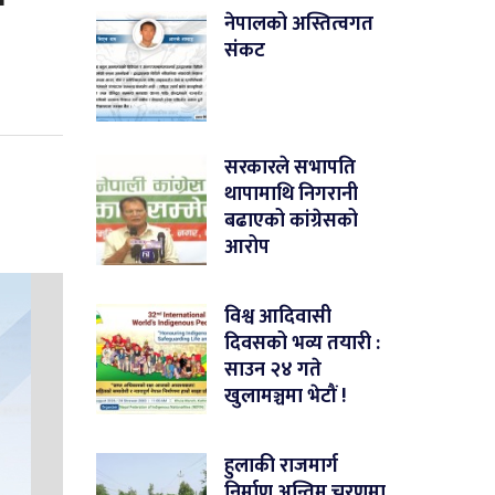
नेपालको अस्तित्वगत
संकट
सरकारले सभापति
थापामाथि निगरानी
बढाएको कांग्रेसको
आरोप
विश्व आदिवासी
दिवसको भव्य तयारी :
साउन २४ गते
खुलामञ्चमा भेटौं !
हुलाकी राजमार्ग
निर्माण अन्तिम चरणमा,