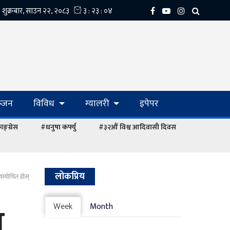
्‍जन
विविध
ग्यालरी
इपेपर
ङ्ग्रेस
#धनुषा कर्फ्यु
#३२औं विश्व आदिवासी दिवस
लोकप्रिय
्यायोचित होस्
त
Week
Month