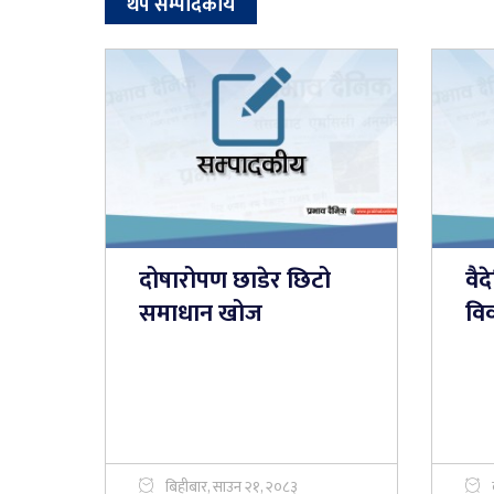
थप सम्पादकीय
दोषारोपण छाडेर छिटो
वैद
समाधान खोज
वि
बिहीबार, साउन २१, २०८३