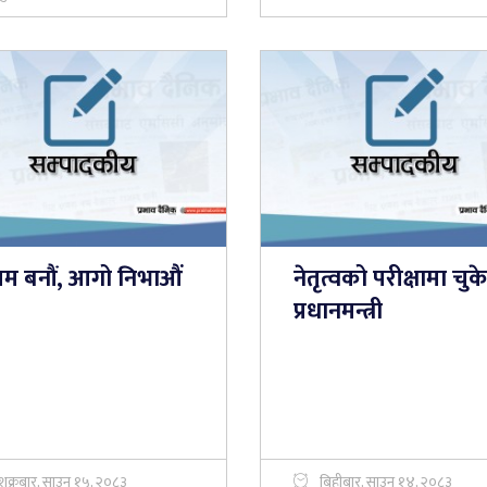
यम बनौं, आगो निभाऔं
नेतृत्वको परीक्षामा चु
प्रधानमन्त्री
शुक्रबार, साउन १५, २०८३
बिहीबार, साउन १४, २०८३