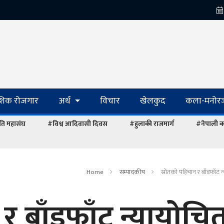
ेशिक रोजगार
अर्थ
विचार
खेलकुद
कला-मनोरञ
ि महासंघ
#विश्व आदिवासी दिवस
#हुलाकी राजमार्ग
#नेपाली का
Home
सम्पादकीय
स्रोतको पहिचान र बाँडफाँट न
र बाँडफाँट न्यायोचि