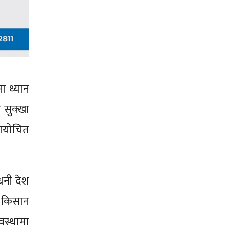
ा ध्यान
 सुक्खा
यायोचित
धनी देश
ि किसान
वस्थामा