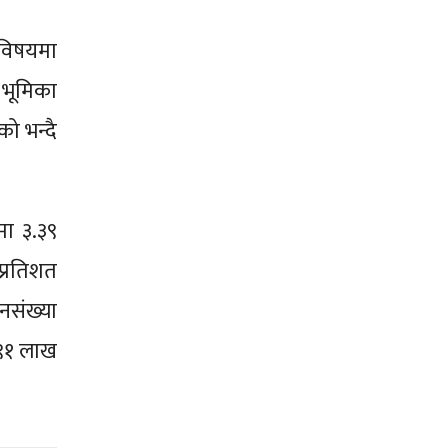
 विषयमा
 भूमिका
ो भन्दै
मा ३.३९
्रतिशत
नसंख्या
 ९१ लाख