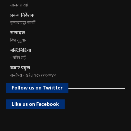
लालसरा राई
प्रबन्ध निर्देशक
कृष्णबहादुर कार्की
सम्पादक
दिपा सुनुवार
मल्टिमिडिया
- मनिष राई
बजार प्रमुख
सन्तोषराज खरेल ९८५११९२०४२
Follow us on Twiitter
Like us on Facebook