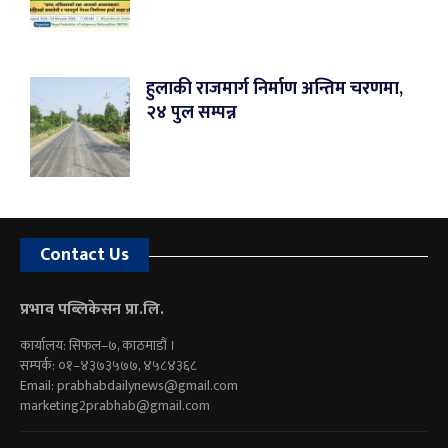
हुलाकी राजमार्ग निर्माण अन्तिम चरणमा,
२४ पुल सम्पन्न
Contact Us
प्रभाव पब्लिकेसन प्रा.लि.
कार्यालय: सिफल–७, काठमाडौं ।
सम्पर्क: ०१–४३७३५७७, ४५८४३६८
Email:
prabhabdailynews@gmail.com
marketing2prabhab@gmail.com