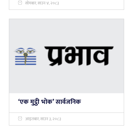
सोमबार, साउन ४, २०८३
‘एक मुट्ठी भोक’ सार्वजनिक
आइतबार, साउन ३, २०८३