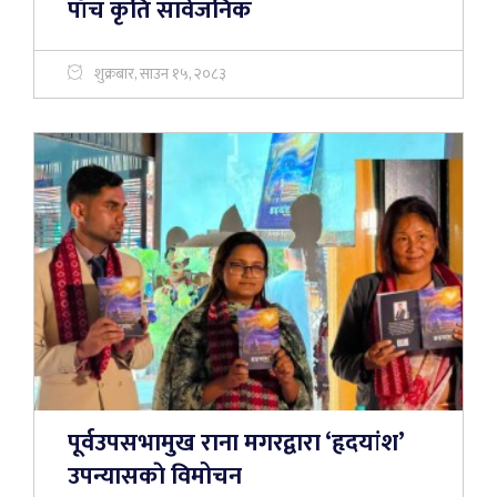
पाँच कृति सार्वजनिक
शुक्रबार, साउन १५, २०८३
पूर्वउपसभामुख राना मगरद्वारा ‘हृदयांश’
उपन्यासकाे विमोचन