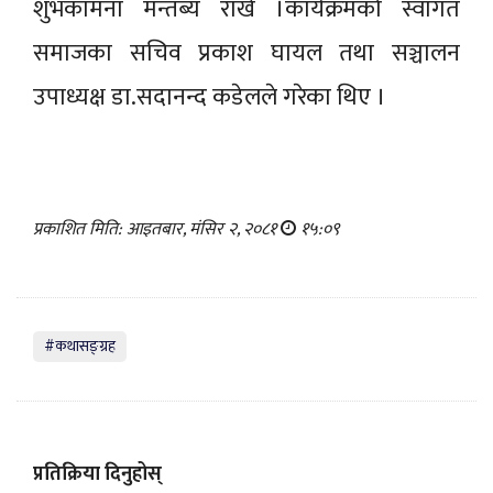
शुभकामना मन्तब्य राखे ।कार्यक्रमको स्वागत
समाजका सचिव प्रकाश घायल तथा सञ्चालन
उपाध्यक्ष डा.सदानन्द कडेलले गरेका थिए ।
प्रकाशित मिति: आइतबार, मंसिर २, २०८१
१५:०९
#कथासङ्ग्रह
प्रतिक्रिया दिनुहोस्