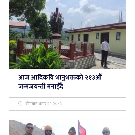
आज आदिकवि भानुभक्तको २१३औँ
जन्मजयन्ती मनाइँदै
सोमबार, असार २९, २०८३